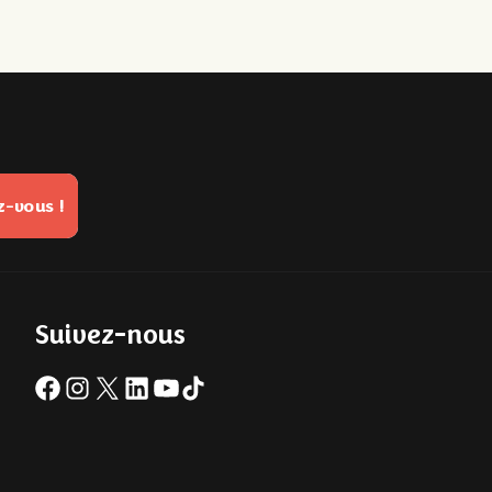
-vous !
Suivez-nous
Facebook
Instagram
X
LinkedIn
YouTube
TikTok