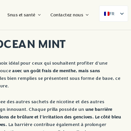
FR
Snus et santé
Contactez nous
SE
EN
OCEAN MINT
DE
ES
FI
hoix idéal pour ceux qui souhaitent profiter d'une
avec un goût frais de menthe, mais sans
 douce
DA
lules bien remplies se présentent sous forme de bave, ce
NB
èvre.
AR
ZH
ree des autres sachets de nicotine et des autres
une barrière
sign innovant. Chaque prilla possède un
ions de brûlure et l'irritation des gencives. Le côté bleu
ves.
La barrière contribue également à prolonger