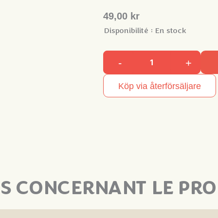
49,00 kr
Disponibilité :
En stock
-
+
quantité
de
Köp via återförsäljare
Stingfree
Ocean
Mint
TS CONCERNANT LE PRO