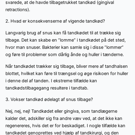
svarede, at de havde tilbagetrukket tandkød (gingival
retractions).
2. Hvad er konsekvenserne af vigende tandkød?
Langvarig brug af snus kan få tandkødet til at trække sig
tilbage. Det kan skabe en “lomme” i tandkødet på det sted,
hvor man snuser. Bakterier kan samle sig i disse ”lommer”
og føre til problemer som dårlig ånde og huller i tænderne.
Når tandkødet trækker sig tilbage, bliver mere af tandhalsen
blottet, hvilket kan føre til trængsel og øge risikoen for huller
i denne del af tanden. I ekstreme tilfælde kan
tandkødstilbagegang resultere i tandtab.
3. Vokser tandkød ødelagt af snus tilbage?
Nej, nej, nej! Tandkødet eller gingiva, som tandlægerne
kalder det, adskiller sig fra andre væv ved, at det ikke kan
regenereres, hvis det er for beskadiget. I nogle tilfælde kan
tandkødet genoprettes ved hjælp af tandkirurgi, og den