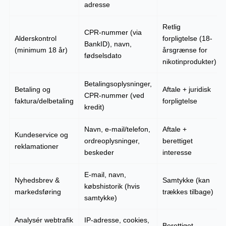
adresse
Retlig
CPR-nummer (via
Alderskontrol
forpligtelse (18-
BankID), navn,
(minimum 18 år)
årsgrænse for
fødselsdato
nikotinprodukter)
Betalingsoplysninger,
Betaling og
Aftale + juridisk
CPR-nummer (ved
faktura/delbetaling
forpligtelse
kredit)
Navn, e-mail/telefon,
Aftale +
Kundeservice og
ordreoplysninger,
berettiget
reklamationer
beskeder
interesse
E-mail, navn,
Nyhedsbrev &
Samtykke (kan
købshistorik (hvis
markedsføring
trækkes tilbage)
samtykke)
Analysér webtrafik
IP-adresse, cookies,
Berettiget