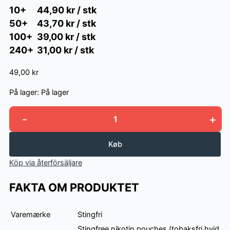
10+
44,90 kr / stk
50+
43,70 kr / stk
100+
39,00 kr / stk
240+
31,00 kr / stk
49,00 kr
På lager:
På lager
-
+
Stingfree
Ocean
Mint
Køb
antal
Köp via återförsäljare
FAKTA OM PRODUKTET
Varemærke
Stingfri
Stingfree nikotin pouches (tobaksfri hvid