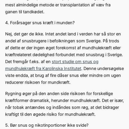
mest almindelige metode er transplantation af væv fra
ganen til tandkødet.
4. Forårsager snus kræft i munden?
Nej, det gør de ikke. Intet andet land i verden har så stor en
andel af snusbrugere i befolkningen som Sverige. På trods
af dette er der ingen øget forekomst af mundhulekræft eller
kræftrelateret dødelighed forbundet med snusbrug i Sverige.
Det fremgår f.eks. af en
stort studie om snus og
mundhulekræft fra Karolinska Institutet
. Denne undersøgelse
viste endda, at brug af fire dåser snus eller mindre om ugen
reducerer risikoen for mundkræft.
Rygning øger på den anden side risikoen for forskellige
kræftformer dramatisk, herunder mundhulekræft. Det er især,
når tobak antændes og indåndes som røg, at det bidrager
kraftigt til den øgede risiko for mundhulekræft.
5. Bør snus og nikotinportioner ikke svide?