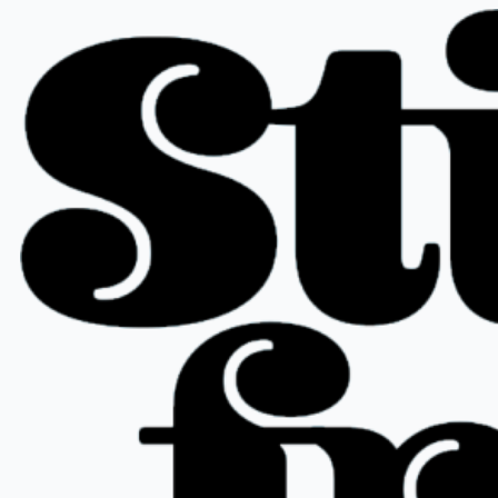
Spring
til
indhold