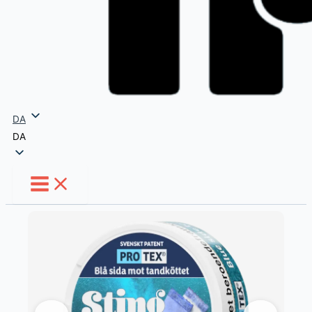
DA
DA