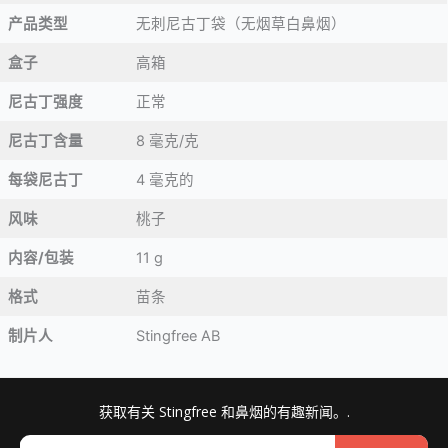
产品类型
无刺尼古丁袋（无烟草白鼻烟）
盒子
高箱
尼古丁强度
正常
尼古丁含量
8 毫克/克
每袋尼古丁
4 毫克的
风味
桃子
内容/包装
11 g
格式
苗条
制片人
Stingfree AB
获取有关 Stingfree 和鼻烟的有趣新闻。.