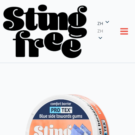
跳
至
内
ZH
容
ZH