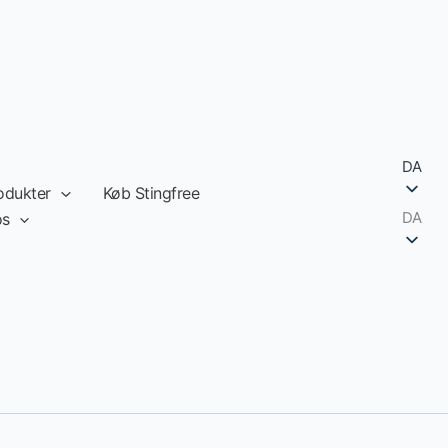
DA
odukter
Køb Stingfree
DA
os