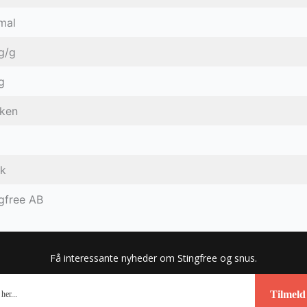
mal
g/g
g
sken
nk
gfree AB
Få interessante nyheder om Stingfree og snus.
Tilmeld