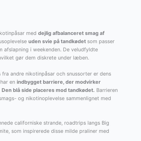
kotinpåsar med
dejlig afbalanceret smag af
nusoplevelse
uden svie på tandkødet
som passer
om afslapning i weekenden. De veludfyldte
 hvilket gør dem diskrete under læben.
s fra andre nikotinpåsar och snussorter er dens
a har en
indbygget barriere, der modvirker
Den blå side placeres mod tandkødet.
Barrieren
e smags- og nikotinoplevelse sammenlignet med
nede californiske strande, roadtrips langs Big
emite, som inspirerede disse milde praliner med