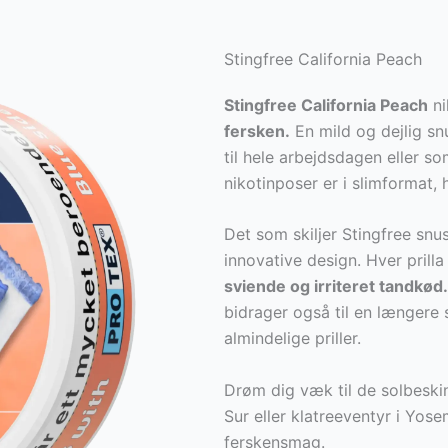
Stingfree California Peach
Stingfree California Peach
ni
fersken.
En mild og dejlig s
til hele arbejdsdagen eller s
nikotinposer er i slimformat,
Det som skiljer Stingfree snu
innovative design. Hver prill
sviende og irriteret tandkød.
bidrager også til en længer
almindelige priller.
Drøm dig væk til de solbeskin
Sur eller klatreeventyr i Yos
ferskensmag.