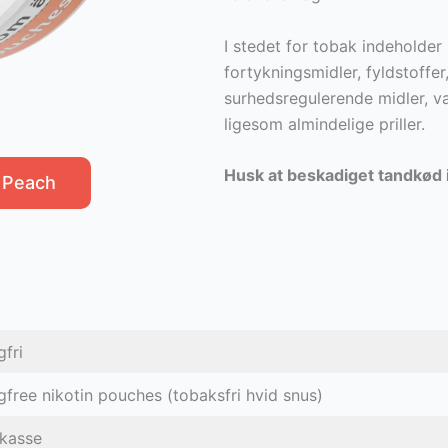
I stedet for tobak indeholder
fortykningsmidler, fyldstoffer,
surhedsregulerende midler, va
ligesom almindelige priller.
Husk at beskadiget tandkød 
a Peach
gfri
gfree nikotin pouches (tobaksfri hvid snus)
 kasse