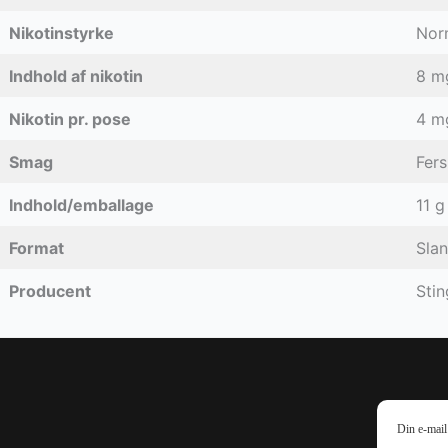
Nikotinstyrke
Nor
Indhold af nikotin
8 m
Nikotin pr. pose
4 m
Smag
Fer
Indhold/emballage
11 g
Format
Sla
Producent
Stin