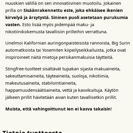
nuuskien välillä on sen innovatiivinen muotoilu. Jokainen
prilla on
Sisäänrakennettu este, joka ehkäisee ikenien
kirvelyä ja ärsytystä.
Sininen puoli asetetaan purukumia
vasten.
Esto lisää myös pidempää maku- ja
nikotiinikokemusta tavallisiin prilleihin verrattuna.
Unelmoi Kalifornian auringonpaisteisista rannoista, Big Surin
automatkoista tai Yosemiten kiipeilyseikkailuista, jotka ovat
inspiroineet näitä mietoja persikanmakuisia täytteitä.
Stingfree-tuotteet sisältävät tupakan sijasta makuaineita,
sakeuttamisaineita, täyteaineita, suoloja, nikotiinia,
makeutusaineita, stabilointiaineita,
happamuudensäätöaineita, vettä ja kasvikuituja. Käytön
jälkeen prillit hävitetään aivan kuten tavallisetkin prillit.
Muista, että vahingoittunut ien ei kasva takaisin
!
Tietoja tuotteesta