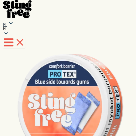
FI
FI
Siirry
sisältöön