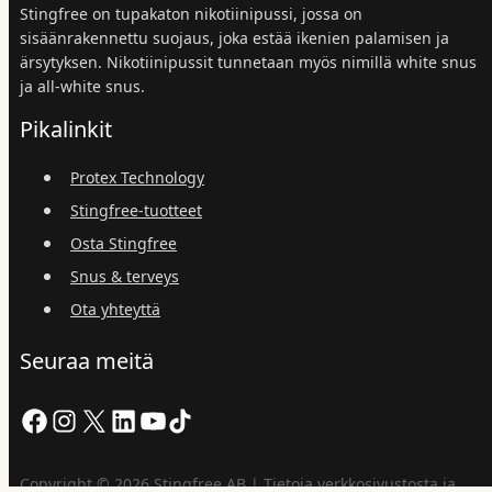
Stingfree on tupakaton nikotiinipussi, jossa on
sisäänrakennettu suojaus, joka estää ikenien palamisen ja
ärsytyksen. Nikotiinipussit tunnetaan myös nimillä white snus
ja all-white snus.
Pikalinkit
Protex Technology
Stingfree-tuotteet
Osta Stingfree
Snus & terveys
Ota yhteyttä
Seuraa meitä
Facebook
Instagram
X
LinkedIn
YouTube
TikTok
Copyright © 2026 Stingfree AB | Tietoja verkkosivustosta ja