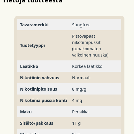
Tavaramerkki
Stingfree
Pistovapaat
nikotiinipussit
Tuotetyyppi
(tupakoimaton
valkoinen nuuska)
Laatikko
Korkea laatikko
Nikotiinin vahvuus
Normaali
Nikotiinipitoisuus
8 mg/g
Nikotiinia pussia kohti
4 mg
Maku
Persikka
Sisältö/pakkaus
11 g