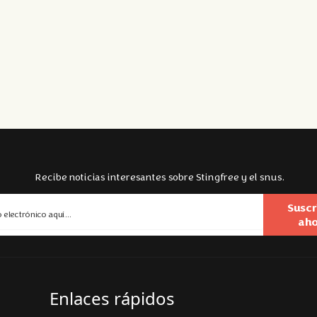
Recibe noticias interesantes sobre Stingfree y el snus.
Suscr
aho
Enlaces rápidos