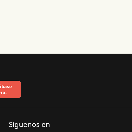
íbase
ra.
Síguenos en