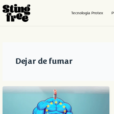
Tecnología Protex
P
Ir
al
contenido
Dejar de fumar