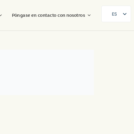
ES
Póngase en contacto con nosotros
SE
EN
DE
FR
FI
DA
NB
AR
ZH