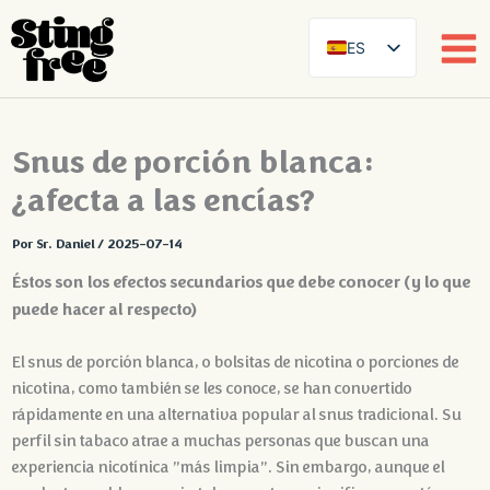
ES
SE
EN
Ir
Snus de porción blanca:
DE
al
contenido
¿afecta a las encías?
FR
FI
Por
Sr. Daniel
/
2025-07-14
DA
Éstos son los efectos secundarios que debe conocer (y lo que
NB
puede hacer al respecto)
AR
El snus de porción blanca, o bolsitas de nicotina o porciones de
ZH
nicotina, como también se les conoce, se han convertido
rápidamente en una alternativa popular al snus tradicional. Su
perfil sin tabaco atrae a muchas personas que buscan una
experiencia nicotínica ”más limpia”. Sin embargo, aunque el