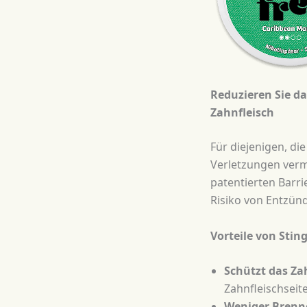
Reduzieren Sie da
Zahnfleisch
Für diejenigen, d
Verletzungen verm
patentierten Barri
Risiko von Entzün
Vorteile von Sti
Schützt das Za
Zahnfleischseit
Weniger Brenn