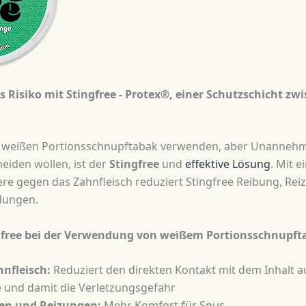
s Risiko mit Stingfree - Protex®, einer Schutzschicht z
ie weißen Portionsschnupftabak verwenden, aber Unannehm
eiden wollen, ist der
Stingfree
und
effektive Lösung
. Mit 
ere gegen das Zahnfleisch reduziert Stingfree Reibung, Re
dungen.
ngfree bei der Verwendung von weißem Portionsschnupft
hnfleisch:
Reduziert den direkten Kontakt mit dem Inhalt a
e und damit die Verletzungsgefahr
en und Reizungen:
Mehr Komfort für Snus