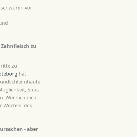
eschwüren vor
 und
Zahnfleisch zu
ritte zu
Göteborg
hat
 Mundschleimhäute
Möglichkeit, Snus
. Wer sich nicht
er Wechsel des
ursachen - aber