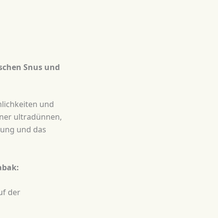
wischen Snus und
lichkeiten und
einer ultradünnen,
izung und das
abak:
uf der