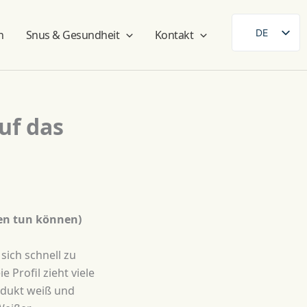
DE
n
Snus & Gesundheit
Kontakt
SE
EN
FR
uf das
ES
FI
DA
NB
AR
gen tun können)
ZH
sich schnell zu
 Profil zieht viele
odukt weiß und