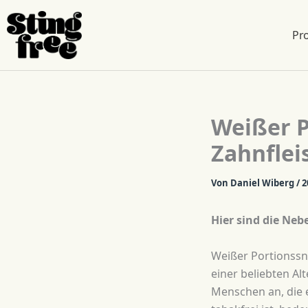
Pr
Zum
Inhalt
springen
Weißer P
Zahnflei
Von
Daniel Wiberg
/
2
Hier sind die Ne
Weißer Portionssnu
einer beliebten Al
Menschen an, die 