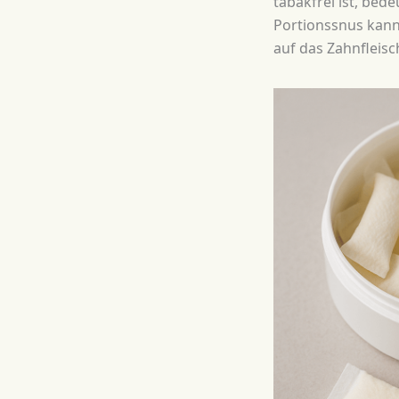
tabakfrei ist, bede
Portionssnus kann
auf das Zahnfleis