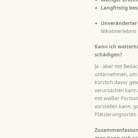
Langfristig be
Unveränderter
Nikotinerlebnis
Kann ich weiterh
schädigen?
Ja - aber mit Beda
unternehmen, um s
kürzlich davor ge
verursachen kann.
mit weißer Portio
vorstellen kann, 
Platzierungsortes
Zusammenfassung: