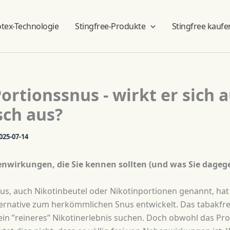
otex-Technologie
Stingfree-Produkte
Stingfree kaufe
ortionssnus - wirkt er sich a
sch aus?
025-07-14
benwirkungen, die Sie kennen sollten (und was Sie dage
s, auch Nikotinbeutel oder Nikotinportionen genannt, hat 
ternative zum herkömmlichen Snus entwickelt. Das tabakfreie
ein ”reineres” Nikotinerlebnis suchen. Doch obwohl das Pr