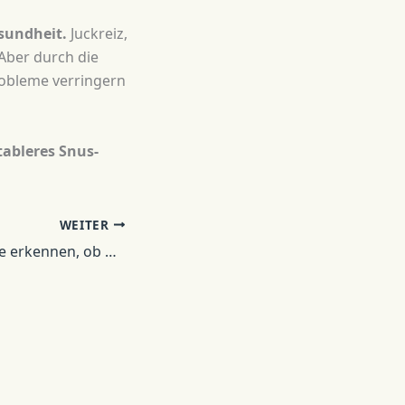
sundheit.
Juckreiz,
Aber durch die
robleme verringern
tableres Snus-
WEITER
Können Zahnärzte erkennen, ob man Snus nimmt?