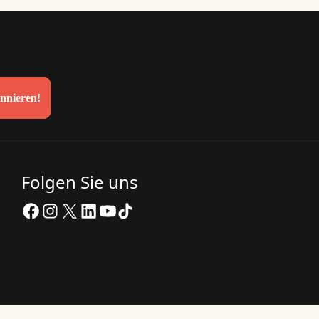
onnieren!
Folgen Sie uns
Facebook
Instagram
X
LinkedIn
YouTube
TikTok