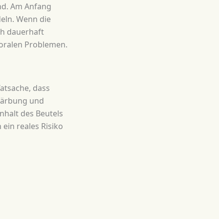
end. Am Anfang
eln. Wenn die
ch dauerhaft
 oralen Problemen.
Tatsache, dass
rfärbung und
Inhalt des Beutels
ein reales Risiko