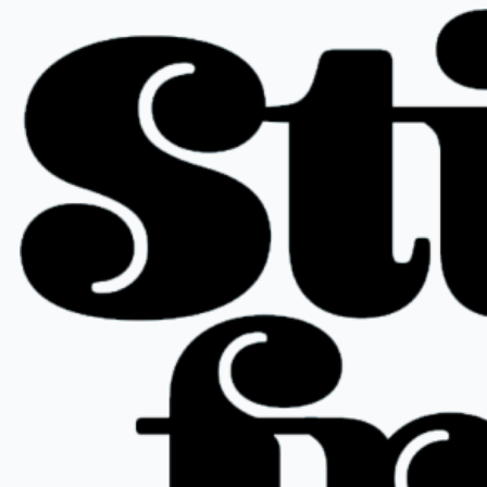
Ir
al
contenido