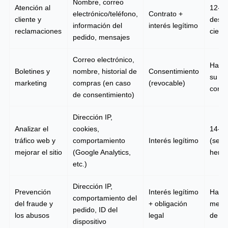
Nombre, correo
Atención al
12-3
electrónico/teléfono,
Contrato +
cliente y
despu
información del
interés legítimo
reclamaciones
cierr
pedido, mensajes
Correo electrónico,
Hasta
Boletines y
nombre, historial de
Consentimiento
su
marketing
compras (en caso
(revocable)
conse
de consentimiento)
Dirección IP,
Analizar el
cookies,
14-2
tráfico web y
comportamiento
Interés legítimo
(segú
mejorar el sitio
(Google Analytics,
herra
etc.)
Dirección IP,
Prevención
Interés legítimo
Hasta
comportamiento del
del fraude y
+ obligación
mese
pedido, ID del
los abusos
legal
de s
dispositivo