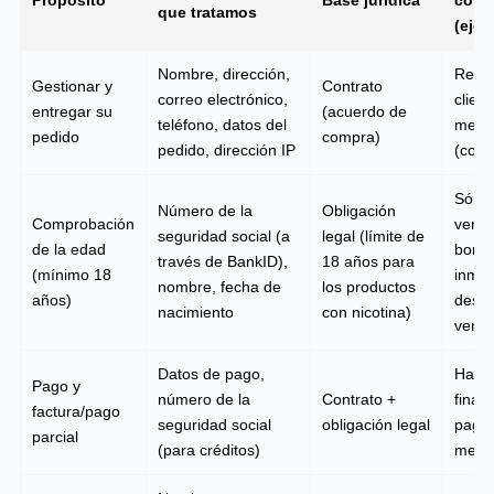
Propósito
Base jurídica
cons
que tratamos
(ejem
Nombre, dirección,
Relac
Gestionar y
Contrato
correo electrónico,
clien
entregar su
(acuerdo de
teléfono, datos del
mese
pedido
compra)
pedido, dirección IP
(cont
Sólo 
Número de la
Obligación
Comprobación
verifi
seguridad social (a
legal (límite de
de la edad
borra
través de BankID),
18 años para
(mínimo 18
inme
nombre, fecha de
los productos
años)
despu
nacimiento
con nicotina)
verifi
Datos de pago,
Hasta
Pago y
número de la
Contrato +
finali
factura/pago
seguridad social
obligación legal
pago 
parcial
(para créditos)
mese