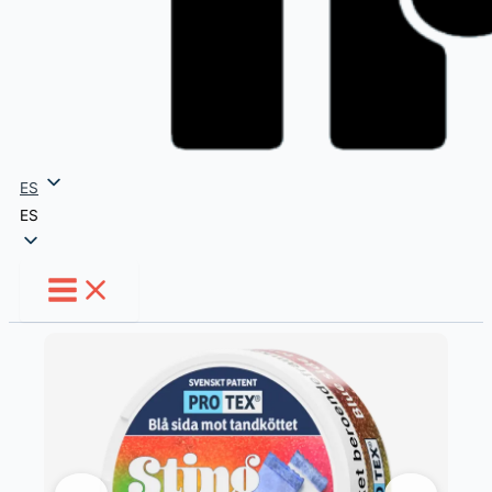
ES
ES