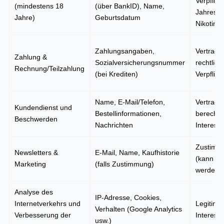
Verpflich
(mindestens 18
(über BankID), Name,
Jahresgr
Jahre)
Geburtsdatum
Nikotinp
Zahlungsangaben,
Vertrag 
Zahlung &
Sozialversicherungsnummer
rechtlich
Rechnung/Teilzahlung
(bei Krediten)
Verpflich
Name, E-Mail/Telefon,
Vertrag 
Kundendienst und
Bestellinformationen,
berechti
Beschwerden
Nachrichten
Interess
Zustimm
Newsletters &
E-Mail, Name, Kaufhistorie
(kann wi
Marketing
(falls Zustimmung)
werden)
Analyse des
IP-Adresse, Cookies,
Internetverkehrs und
Legitime
Verhalten (Google Analytics
Verbesserung der
Interess
usw.)