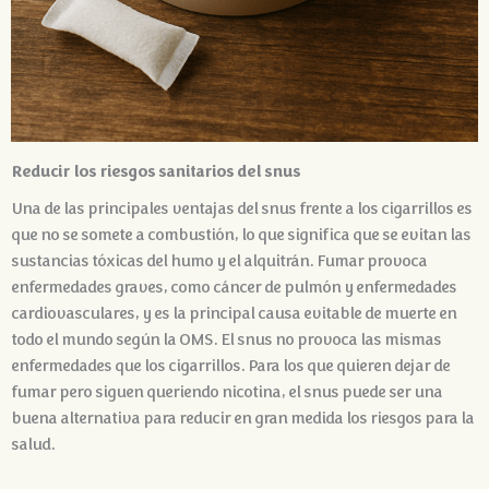
Reducir los riesgos sanitarios del snus
Una de las principales ventajas del snus frente a los cigarrillos es
que no se somete a combustión, lo que significa que se evitan las
sustancias tóxicas del humo y el alquitrán. Fumar provoca
enfermedades graves, como cáncer de pulmón y enfermedades
cardiovasculares, y es la principal causa evitable de muerte en
todo el mundo según la OMS. El snus no provoca las mismas
enfermedades que los cigarrillos. Para los que quieren dejar de
fumar pero siguen queriendo nicotina, el snus puede ser una
buena alternativa para reducir en gran medida los riesgos para la
salud.