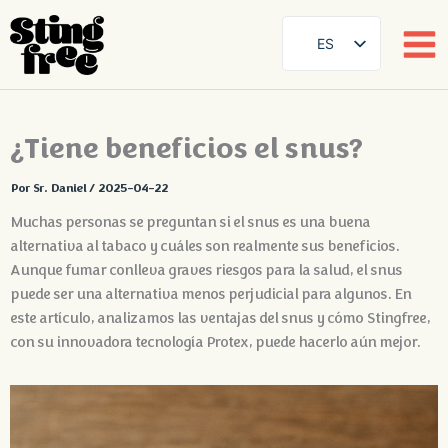
ES
SE
EN
Ir
¿Tiene beneficios el snus?
DE
al
contenido
FR
Por
Sr. Daniel
/
2025-04-22
FI
Muchas personas se preguntan si el snus es una buena
DA
alternativa al tabaco y cuáles son realmente sus beneficios.
Aunque fumar conlleva graves riesgos para la salud, el snus
NB
puede ser una alternativa menos perjudicial para algunos. En
AR
este artículo, analizamos las ventajas del snus y cómo Stingfree,
ZH
con su innovadora tecnología Protex, puede hacerlo aún mejor.