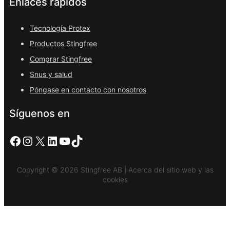
Enlaces rápidos
Tecnología Protex
Productos Stingfree
Comprar Stingfree
Snus y salud
Póngase en contacto con nosotros
Síguenos en
Facebook
Instagram
X
LinkedIn
YouTube
TikTok
Copyright © 2026 Stingfree AB | Acerca del sitio web y las
cookies