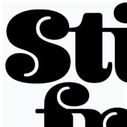
Ir
al
contenido