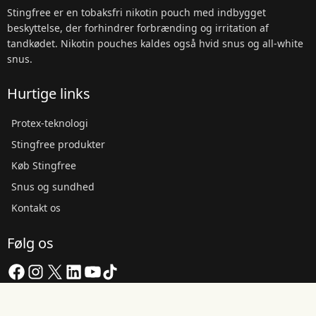
Stingfree er en tobaksfri nikotin pouch med indbygget
beskyttelse, der forhindrer forbrænding og irritation af
tandkødet. Nikotin pouches kaldes også hvid snus og all-white
snus.
Hurtige links
Protex-teknologi
Stingfree produkter
Køb Stingfree
Snus og sundhed
Kontakt os
Følg os
Facebook
Instagram
X
LinkedIn
YouTube
TikTok