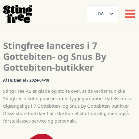
DA
SE
EN
Spring
Stingfree lanceres i 7
til
DE
indhold
Gottebiten- og Snus By
FR
Gottebiten-butikker
ES
FI
Af
Hr. Daniel
/
2024-04-18
NB
Sting Free AB er glade og stolte over, at de verdensunikke
AR
Stingfree nikotin pouches med tyggegummibeskyttelse nu er
tilgængelige i 7 Gottebiten- og Snus By Gottebiten-butikker.
ZH
Disse store butikker har ikke kun et stort udvalg, men også
førsteklasses service og personale.