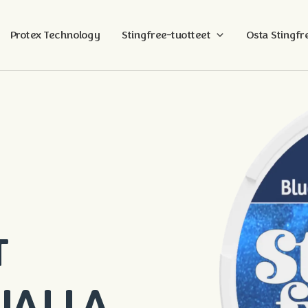
Protex Technology
Stingfree-tuotteet
Osta Stingfr
T
JALLA