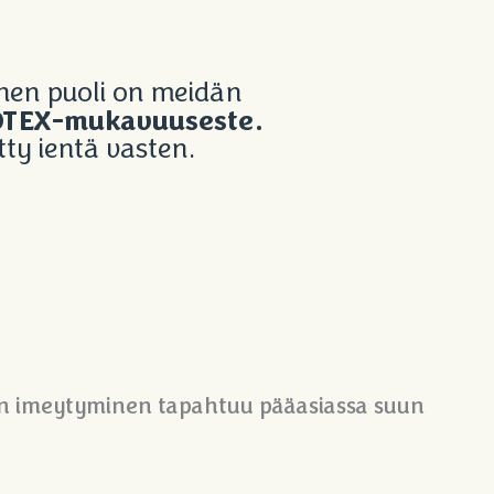
nen puoli on meidän
TEX-mukavuuseste.
tty ientä vasten.
maun imeytyminen tapahtuu pääasiassa suun