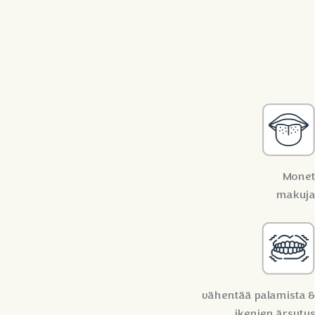
Monet
makuja
vähentää palamista &
ikenien ärsytys