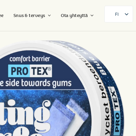
FI
ee
Snus & terveys
Ota yhteyttä
SE
EN
DE
FR
ES
DA
NB
AR
ZH