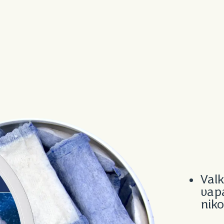
Valk
vap
niko