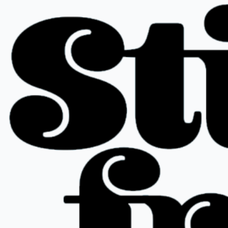
Siirry
sisältöön