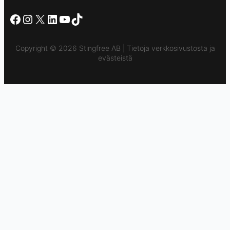
Facebook
Instagram
X
LinkedIn
YouTube
TikTok
Copyright © 2026 Stingfree AB | Tietoja verkkosivustosta ja
evästeistä