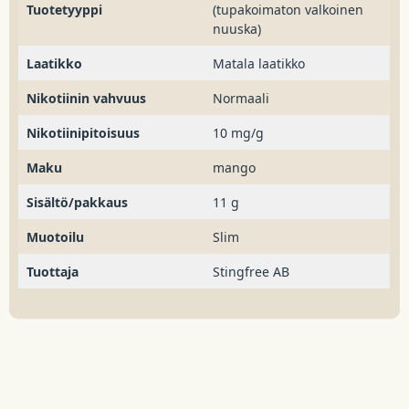
Tuotetyyppi
(tupakoimaton valkoinen
nuuska)
Laatikko
Matala laatikko
Nikotiinin vahvuus
Normaali
Nikotiinipitoisuus
10 mg/g
Maku
mango
Sisältö/pakkaus
11 g
Muotoilu
Slim
Tuottaja
Stingfree AB