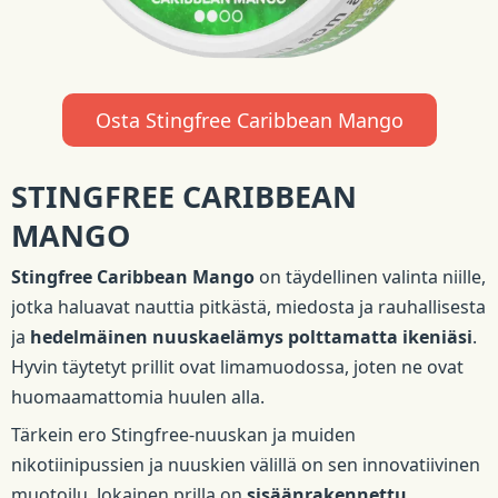
Osta Stingfree Caribbean Mango
STINGFREE CARIBBEAN
MANGO
Stingfree Caribbean Mango
on täydellinen valinta niille,
jotka haluavat nauttia pitkästä, miedosta ja rauhallisesta
ja
hedelmäinen nuuskaelämys polttamatta ikeniäsi
.
Hyvin täytetyt prillit ovat limamuodossa, joten ne ovat
huomaamattomia huulen alla.
Tärkein ero Stingfree-nuuskan ja muiden
nikotiinipussien ja nuuskien välillä on sen innovatiivinen
muotoilu. Jokainen prilla on
sisäänrakennettu