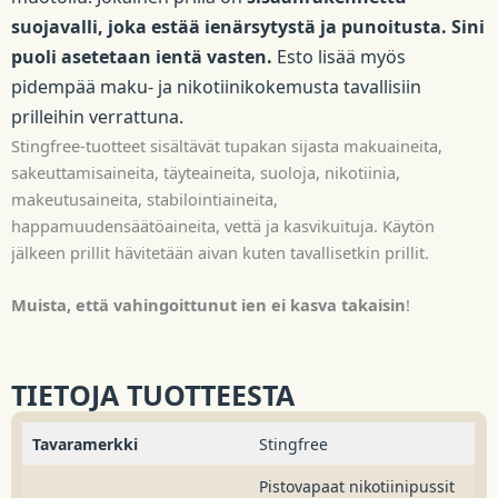
suojavalli, joka estää ienärsytystä ja punoitusta. Sini
puoli asetetaan ientä vasten.
Esto lisää myös
pidempää maku- ja nikotiinikokemusta tavallisiin
prilleihin verrattuna.
Stingfree-tuotteet sisältävät tupakan sijasta makuaineita,
sakeuttamisaineita, täyteaineita, suoloja, nikotiinia,
makeutusaineita, stabilointiaineita,
happamuudensäätöaineita, vettä ja kasvikuituja. Käytön
jälkeen prillit hävitetään aivan kuten tavallisetkin prillit.
Muista, että vahingoittunut ien ei kasva takaisin
!
TIETOJA TUOTTEESTA
Tavaramerkki
Stingfree
Pistovapaat nikotiinipussit