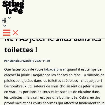
FR
FR
Skip
to
NE PAS jeter le snus dans les
content
toilettes !
Par
Monsieur Daniel
/
2020-11-30
Que faites-vous de votre
tabac à priser
quand il est temps de
cracher la pilule ? Regardons les choses en face... 4 millions de
pilules sont jetées dans les toilettes suédoises - chaque jour !
De nombreux utilisateurs de snus choisissent de jeter le snus
en vrac, les portions de snus et les sachets de nicotine dans
les toilettes, mais ce n'est pas une bonne idée. Cela crée des
problèmes et des coûts énormes qui affectent finalement tout