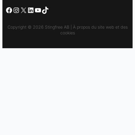
Facebook
Instagram
X
LinkedIn
YouTube
TikTok
Copyright © 2026 Stingfree AB | À propos du site web et des
cookies