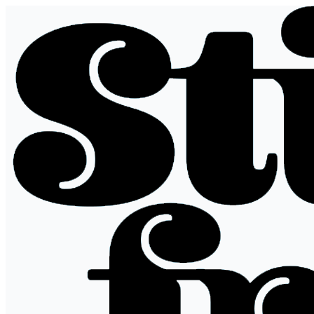
Hopp
til
innhold