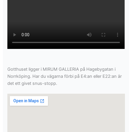
Gotthuset ligger i MIRUM GALLERIA på Hagebygatan i
Norrköping. Har du vägarna förbi på E4:an eller E22:an är
det ett givet snus-stopp.