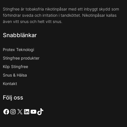
Stingfree är tobaksfria nikotinpåsar med ett inbyggt skydd som
förhindrar sveda och irritation i tandköttet. Nikotinpåsar kallas
även vitt snus och helt vitt snus.
Snabblänkar
Protex Teknologi
Stingfree produkter
Köp Stingfree
Snus & Hälsa
Kontakt
Följ oss
Facebook
Instagram
X
LinkedIn
YouTube
TikTok