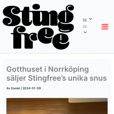
Hoppa
till
innehåll
SE
SE
Gotthuset i Norrköping
säljer Stingfree’s unika snus
Av
Daniel
/
2024-01-09