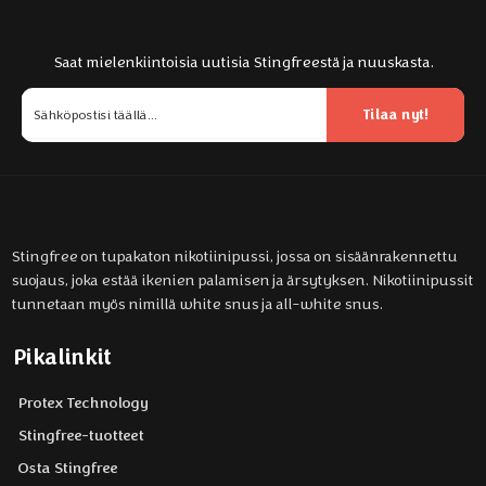
Saat mielenkiintoisia uutisia Stingfreestä ja nuuskasta.
Tilaa nyt!
Stingfree on tupakaton nikotiinipussi, jossa on sisäänrakennettu
suojaus, joka estää ikenien palamisen ja ärsytyksen. Nikotiinipussit
tunnetaan myös nimillä white snus ja all-white snus.
Pikalinkit
Protex Technology
Stingfree-tuotteet
Osta Stingfree