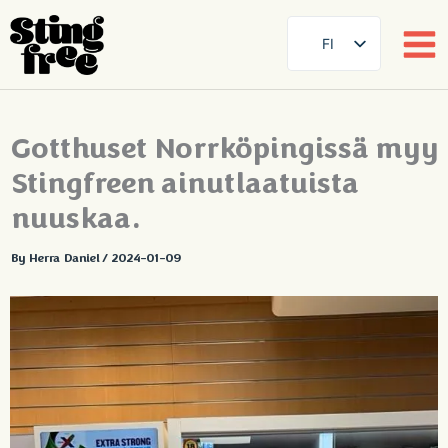
FI
SE
EN
Siirry
Gotthuset Norrköpingissä myy
DE
sisältöön
Stingfreen ainutlaatuista
FR
ES
nuuskaa.
DA
By
Herra Daniel
/
2024-01-09
NB
AR
ZH