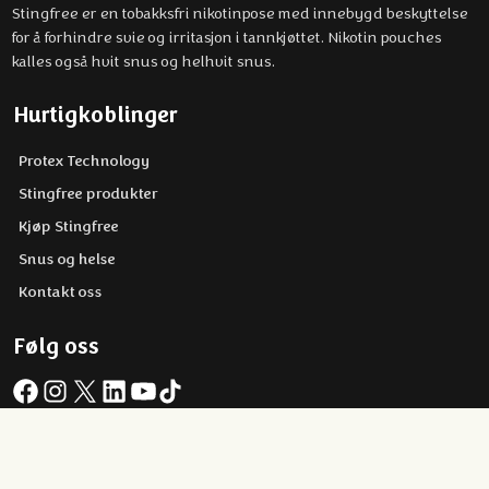
Stingfree er en tobakksfri nikotinpose med innebygd beskyttelse
for å forhindre svie og irritasjon i tannkjøttet. Nikotin pouches
kalles også hvit snus og helhvit snus.
Hurtigkoblinger
Protex Technology
Stingfree produkter
Kjøp Stingfree
Snus og helse
Kontakt oss
Følg oss
Facebook
Instagram
X
LinkedIn
YouTube
TikTok
Copyright © 2026 Stingfree AB | Om nettstedet og
informasjonskapsler