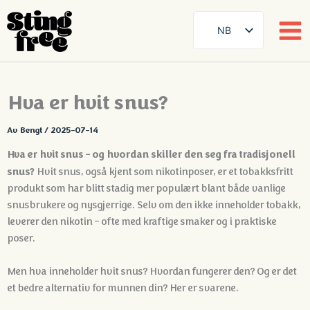
NB
SE
EN
Hopp
Hva er hvit snus?
DE
til
innhold
FR
Av
Bengt
/
2025-07-14
ES
Hva er hvit snus - og hvordan skiller den seg fra tradisjonell
FI
snus?
Hvit snus, også kjent som nikotinposer, er et tobakksfritt
produkt som har blitt stadig mer populært blant både vanlige
DA
snusbrukere og nysgjerrige. Selv om den ikke inneholder tobakk,
AR
leverer den nikotin - ofte med kraftige smaker og i praktiske
ZH
poser.
Men hva inneholder hvit snus? Hvordan fungerer den? Og er det
et bedre alternativ for munnen din? Her er svarene.