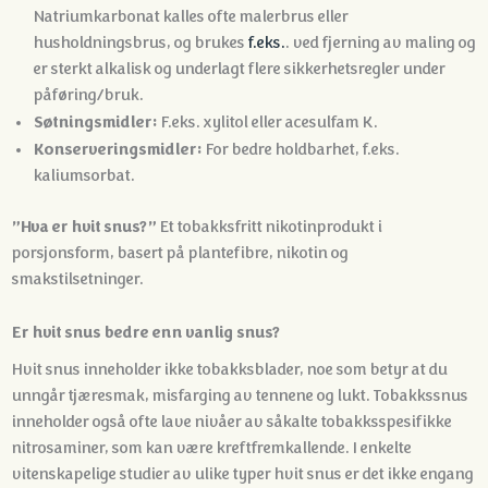
Natriumkarbonat kalles ofte malerbrus eller
husholdningsbrus, og brukes
f.eks.
. ved fjerning av maling og
er sterkt alkalisk og underlagt flere sikkerhetsregler under
påføring/bruk.
Søtningsmidler:
F.eks. xylitol eller acesulfam K.
Konserveringsmidler:
For bedre holdbarhet, f.eks.
kaliumsorbat.
”Hva er hvit snus?”
Et tobakksfritt nikotinprodukt i
porsjonsform, basert på plantefibre, nikotin og
smakstilsetninger.
Er hvit snus bedre enn vanlig snus?
Hvit snus inneholder ikke tobakksblader, noe som betyr at du
unngår tjæresmak, misfarging av tennene og lukt. Tobakkssnus
inneholder også ofte lave nivåer av såkalte tobakksspesifikke
nitrosaminer, som kan være kreftfremkallende. I enkelte
vitenskapelige studier av ulike typer hvit snus er det ikke engang