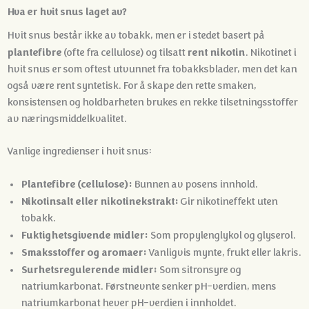
Hva er hvit snus laget av?
Hvit snus består ikke av tobakk, men er i stedet basert på
plantefibre
rent nikotin
(ofte fra cellulose) og tilsatt
. Nikotinet i
hvit snus er som oftest utvunnet fra tobakksblader, men det kan
også være rent syntetisk. For å skape den rette smaken,
konsistensen og holdbarheten brukes en rekke tilsetningsstoffer
av næringsmiddelkvalitet.
Vanlige ingredienser i hvit snus:
Plantefibre (cellulose):
Bunnen av posens innhold.
Nikotinsalt eller nikotinekstrakt:
Gir nikotineffekt uten
tobakk.
Fuktighetsgivende midler:
Som propylenglykol og glyserol.
Smaksstoffer og aromaer:
Vanligvis mynte, frukt eller lakris.
Surhetsregulerende midler:
Som sitronsyre og
natriumkarbonat. Førstnevnte senker pH-verdien, mens
natriumkarbonat hever pH-verdien i innholdet.