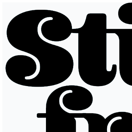
Ir
al
contenido