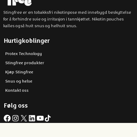
Stingfree er en tobakksfri nikotinpose med innebygd beskyttelse
for å forhindre svie og irritasjon i tannkjøttet. Nikotin pouches
kalles også hvit snus og helhvit snus.
Hurtigkoblinger
Protex Technology
Stingfree produkter
Kjøp Stingfree
Snus og helse
Kontakt oss
Følg oss
Facebook
Instagram
X
LinkedIn
YouTube
TikTok
Copyright © 2026 Stingfree AB | Om nettstedet og