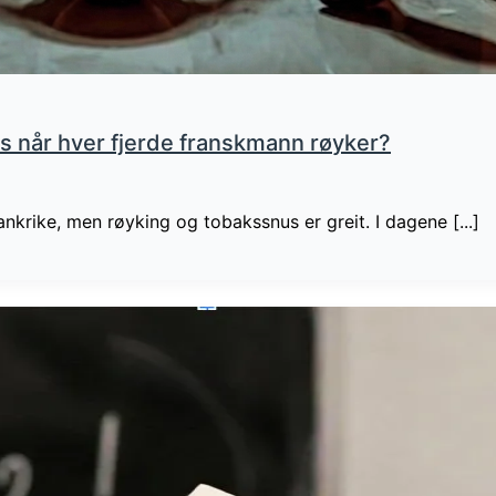
us når hver fjerde franskmann røyker?
ankrike, men røyking og tobakssnus er greit. I dagene [...]