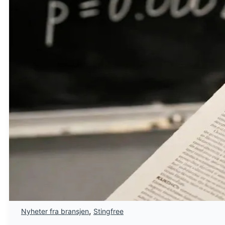
,
Nyheter fra bransjen
Stingfree