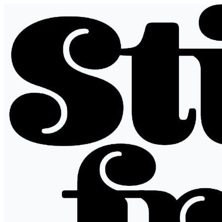
Hopp
til
innhold