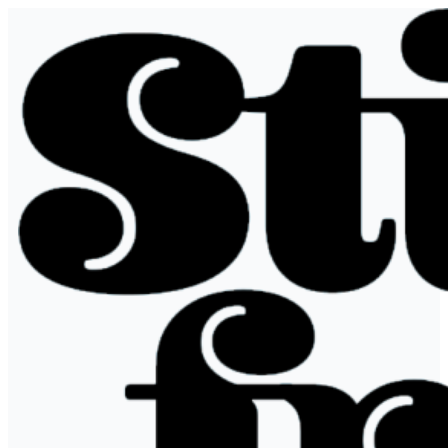
Hopp
til
innhold