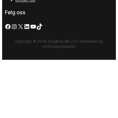
Kontakt oss
Følg oss
Facebook
Instagram
X
LinkedIn
YouTube
TikTok
Copyright © 2026 Stingfree AB | Om nettstedet og
informasjonskapsler