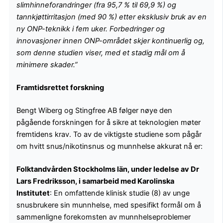
slimhinneforandringer (fra 95,7 % til 69,9 %) og
tannkjøttirritasjon (med 90 %) etter eksklusiv bruk av en
ny ONP-teknikk i fem uker. Forbedringer og
innovasjoner innen ONP-området skjer kontinuerlig og,
som denne studien viser, med et stadig mål om å
minimere skader.”
Framtidsrettet forskning
Bengt Wiberg og Stingfree AB følger nøye den
pågående forskningen for å sikre at teknologien møter
fremtidens krav. To av de viktigste studiene som pågår
om hvitt snus/nikotinsnus og munnhelse akkurat nå er:
Folktandvården Stockholms län, under ledelse av Dr
Lars Fredriksson, i samarbeid med Karolinska
Institutet
: En omfattende klinisk studie (8) av unge
snusbrukere sin munnhelse, med spesifikt formål om å
sammenligne forekomsten av munnhelseproblemer