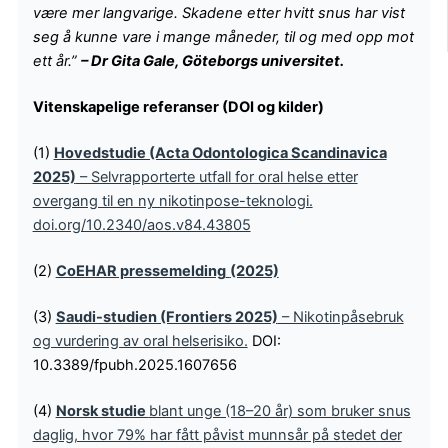
være mer langvarige. Skadene etter hvitt snus har vist
seg å kunne vare i mange måneder, til og med opp mot
ett år.”
– Dr Gita Gale, Göteborgs universitet.
Vitenskapelige referanser (DOI og kilder)
(1)
Hovedstudie (Acta Odontologica Scandinavica
2025)
– Selvrapporterte utfall for oral helse etter
overgang til en ny nikotinpose-teknologi.
doi.org/10.2340/aos.v84.43805
(2)
CoEHAR pressemelding
(2025)
(3)
Saudi-studien (Frontiers 2025)
– Nikotinpåsebruk
og vurdering av oral helserisiko.
DOI:
10.3389/fpubh.2025.1607656
(4)
Norsk studie
blant unge (18–20 år) som bruker snus
daglig, hvor 79% har fått påvist munnsår på stedet der