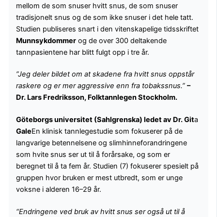
mellom de som snuser hvitt snus, de som snuser
tradisjonelt snus og de som ikke snuser i det hele tatt.
Studien publiseres snart i den vitenskapelige tidsskriftet
Munnsykdommer
og de over 300 deltakende
tannpasientene har blitt fulgt opp i tre år.
”Jeg deler bildet om at skadene fra hvitt snus oppstår
raskere og er mer aggressive enn fra tobakssnus.”
–
Dr. Lars Fredriksson, Folktannlegen Stockholm.
Göteborgs universitet (Sahlgrenska) ledet av Dr. Git
a
Gale
En klinisk tannlegestudie som fokuserer på de
langvarige betennelsene og slimhinneforandringene
som hvite snus ser ut til å forårsake, og som er
beregnet til å ta fem år. Studien (7) fokuserer spesielt på
gruppen hvor bruken er mest utbredt, som er unge
voksne i alderen 16–29 år.
“Endringene ved bruk av hvitt snus ser også ut til å