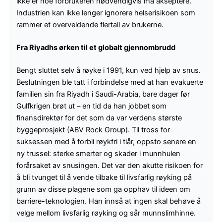
ikke er noe forbrukeren nødvendigvis må akseptere.
Industrien kan ikke lenger ignorere helserisikoen som
rammer et overveldende flertall av brukerne.
Fra Riyadhs ørken til et globalt gjennombrudd
Bengt sluttet selv å røyke i 1991, kun ved hjelp av snus.
Beslutningen ble tatt i forbindelse med at han evakuerte
familien sin fra Riyadh i Saudi-Arabia, bare dager før
Gulfkrigen brøt ut – en tid da han jobbet som
finansdirektør for det som da var verdens største
byggeprosjekt (ABV Rock Group). Til tross for
suksessen med å forbli røykfri i tiår, oppsto senere en
ny trussel: sterke smerter og skader i munnhulen
forårsaket av snusingen. Det var den akutte risikoen for
å bli tvunget til å vende tilbake til livsfarlig røyking på
grunn av disse plagene som ga opphav til ideen om
barriere-teknologien. Han innså at ingen skal behøve å
velge mellom livsfarlig røyking og sår munnslimhinne.