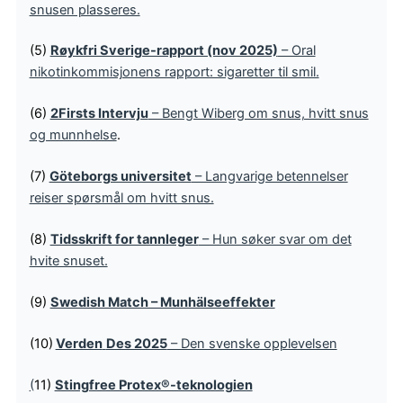
snusen plasseres.
(5)
Røykfri Sverige-rapport (nov 2025)
– Oral
nikotinkommisjonens rapport: sigaretter til smil.
(6)
2Firsts Intervju
– Bengt Wiberg om snus, hvitt snus
og munnhelse
.
(7)
Göteborgs universitet
– Langvarige betennelser
reiser spørsmål om hvitt snus.
(8)
Tidsskrift for tannleger
– Hun søker svar om det
hvite snuset.
(9)
Swedish Match – Munhälseeffekter
(10)
Verden
Des 2025
– Den svenske opplevelsen
(
11)
Stingfree Protex®-teknologien