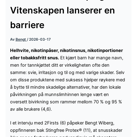
Vitenskapen lanserer en
barriere
Av
Bengt
/
2026-03-17
Helhvite, nikotinpåser, nikotinsnus, nikotinportioner
eller tobakksfritt snus.
Et kjært barn har mange navn,
men for tannkjøttet ditt er virkeligheten ofte den
samme: svie, irritasjon og til og med varige skader. Selv
om disse produktene med suksess hjelper røykere med
å bytte til mindre skadelige alternativer, har den lokale
påvirkningen på munnslimhinnen lenge vært en
oversett bivirkning som rammer mellom 70 % og 95 %
av alle brukere (4,6).
I et intervju med 2Firsts (6) påpeker Bengt Wiberg,
oppfinneren bak Stingfree Protex® (11), at snusskader