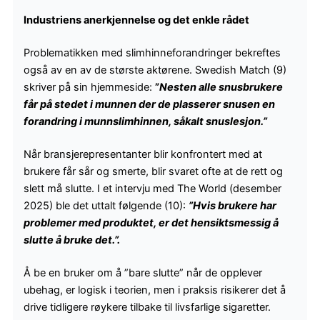
Industriens anerkjennelse og det enkle rådet
Problematikken med slimhinneforandringer bekreftes
også av en av de største aktørene. Swedish Match (9)
skriver på sin hjemmeside:
”
Nesten alle snusbrukere
får på stedet i munnen der de plasserer snusen en
forandring i munnslimhinnen, såkalt snuslesjon.”
Når bransjerepresentanter blir konfrontert med at
brukere får sår og smerte, blir svaret ofte at de rett og
slett må slutte. I et intervju med The World (desember
2025) ble det uttalt følgende (10):
”Hvis brukere har
problemer med produktet, er det hensiktsmessig å
slutte å bruke det.”.
Å be en bruker om å ”bare slutte” når de opplever
ubehag, er logisk i teorien, men i praksis risikerer det å
drive tidligere røykere tilbake til livsfarlige sigaretter.