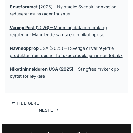
Snusforumet (
2025) – Ny studie: Svensk innovasjon
reduserer munskader fra snus
Vaping Post
(2026) – Munnsår, data om bruk og
regulering: Manglende samtale om nikotinposer
Navneopprop
USA (2025) – I Sverige driver røykfrie
produkter frem pusher for skadereduksjon innen tobakk
Nikotininnsideren
USA (2025)
– Stingfree myker opp
byttet for røykere
TIDLIGERE
NESTE