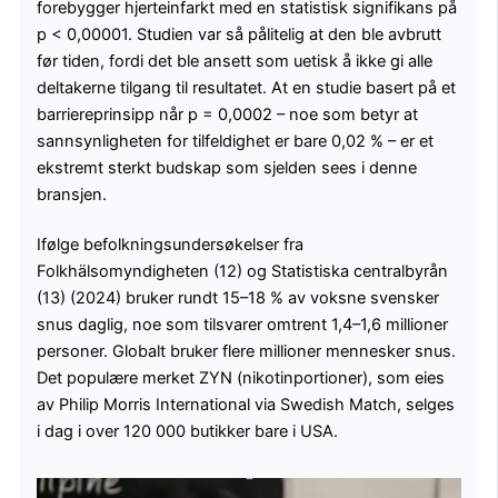
forebygger hjerteinfarkt med en statistisk signifikans på
p < 0,00001. Studien var så pålitelig at den ble avbrutt
før tiden, fordi det ble ansett som uetisk å ikke gi alle
deltakerne tilgang til resultatet. At en studie basert på et
barriereprinsipp når p = 0,0002 – noe som betyr at
sannsynligheten for tilfeldighet er bare 0,02 % – er et
ekstremt sterkt budskap som sjelden sees i denne
bransjen.
Ifølge befolkningsundersøkelser fra
Folkhälsomyndigheten (12) og Statistiska centralbyrån
(13) (2024) bruker rundt 15–18 % av voksne svensker
snus daglig, noe som tilsvarer omtrent 1,4–1,6 millioner
personer. Globalt bruker flere millioner mennesker snus.
Det populære merket ZYN (nikotinportioner), som eies
av Philip Morris International via Swedish Match, selges
i dag i over 120 000 butikker bare i USA.