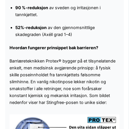
90 %-reduksjon
av sveden og irritasjonen i
tannkjøttet.
52%-reduksjon
av den gjennomsnittlige
skadegraden (Axéll grad 1–4)
Hvordan fungerer prinsippet bak barrieren?
Barriæreteknikken Protex® bygger på et tilsynelatende
enkelt, men medisinsk avgjørende prinsipp: å fysisk
skille poseinnholdet fra tannkjøttets følsomme
slimhinne. En vanlig nikotinpose lekker nikotin og
smakstoffer i alle retninger, noe som forårsaker
konstant kjemisk og mekanisk irritasjon. Som bildet
nedenfor viser har Stingfree-posen to unike sider: