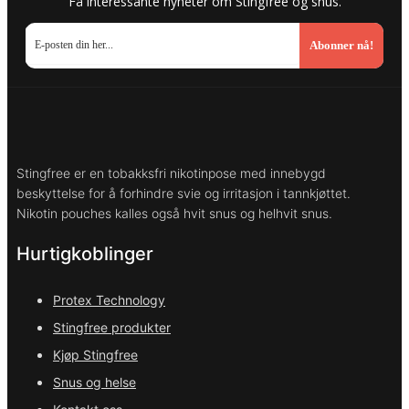
Få interessante nyheter om Stingfree og snus.
Abonner nå!
Stingfree er en tobakksfri nikotinpose med innebygd
beskyttelse for å forhindre svie og irritasjon i tannkjøttet.
Nikotin pouches kalles også hvit snus og helhvit snus.
Hurtigkoblinger
Protex Technology
Stingfree produkter
Kjøp Stingfree
Snus og helse