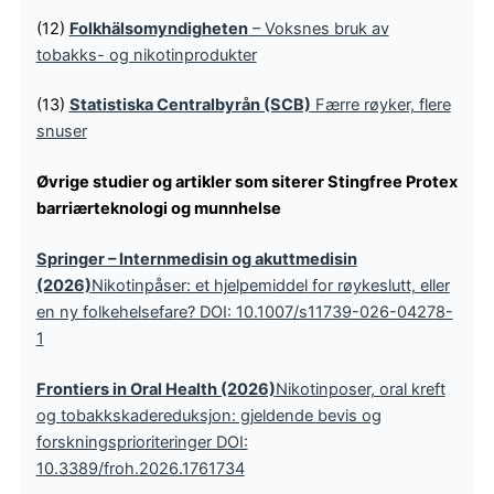
(12)
Folkhälsomyndigheten
– Voksnes bruk av
tobakks- og nikotinprodukter
(13)
Statistiska Centralbyrån (SCB)
Færre røyker, flere
snuser
Øvrige studier og artikler som siterer Stingfree Protex
barriærteknologi og munnhelse
Springer – Internmedisin og akuttmedisin
(2026)
Nikotinpåser: et hjelpemiddel for røykeslutt, eller
en ny folkehelsefare? DOI: 10.1007/s11739-026-04278-
1
Frontiers in Oral Health (2026)
Nikotinposer, oral kreft
og tobakkskadereduksjon: gjeldende bevis og
forskningsprioriteringer DOI:
10.3389/froh.2026.1761734