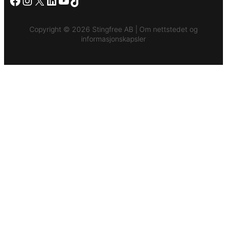
Facebook
Instagram
X
LinkedIn
YouTube
TikTok
Copyright © 2026 Stingfree AB | Om nettstedet og
informasjonskapsler