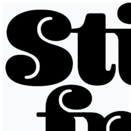
Hopp
til
innhold