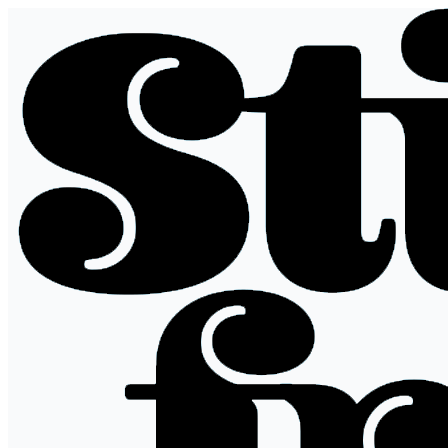
Hopp
til
innhold