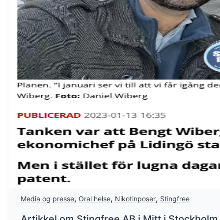
,
,
,
Media og presse
Oral helse
Nikotinposer
Stingfree
Artikkel om Stingfree AB i Mitt i Stockholm