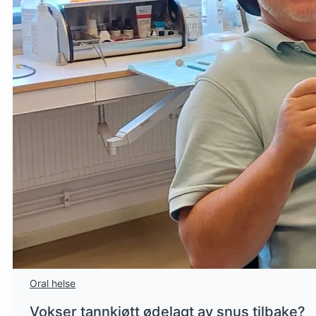
Oral helse
Vokser tannkjøtt ødelagt av snus tilbake?