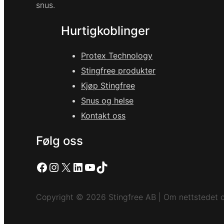
snus.
Hurtigkoblinger
Protex Technology
Stingfree produkter
Kjøp Stingfree
Snus og helse
Kontakt oss
Følg oss
Facebook
Instagram
X
LinkedIn
YouTube
TikTok
Copyright © 2026 Stingfree AB | Om nettstedet o