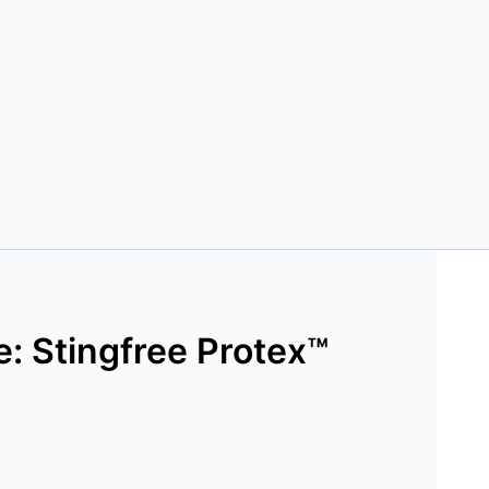
e: Stingfree Protex™