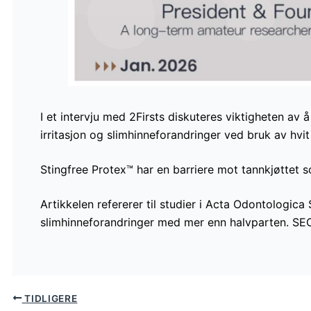
I et intervju med 2Firsts diskuteres viktigheten av
irritasjon og slimhinneforandringer ved bruk av hvit
Stingfree Protex™ har en barriere mot tannkjøttet so
Artikkelen refererer til studier i Acta Odontologic
slimhinneforandringer med mer enn halvparten. SE
TIDLIGERE