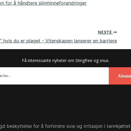
on for å håndtere slimhinneforandringer
NESTE
e” hvis du er plaget - Vitenskapen lanserer en barriere
Få interessante nyheter om Stingfree og snus.
Abonn
 beskyttelse for å forhindre svie og irritasjon i tannkjøttet