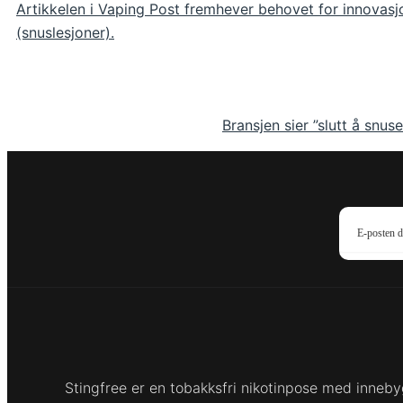
Artikkelen i Vaping Post fremhever behovet for innovasj
(snuslesjoner).
Bransjen sier ”slutt å snus
Stingfree er en tobakksfri nikotinpose med innebygd