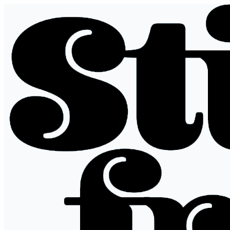
Hopp
til
innhold