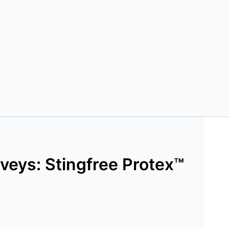
rveys: Stingfree Protex™