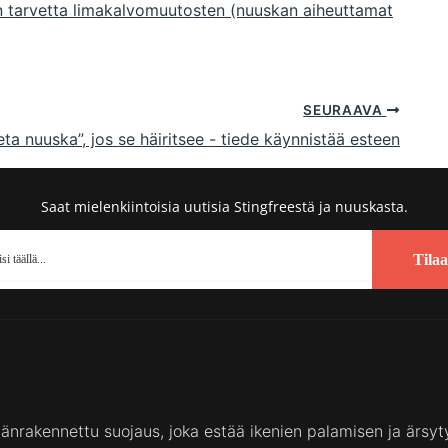
on tarvetta limakalvomuutosten (nuuskan aiheuttamat
SEURAAVA
ta nuuska”, jos se häiritsee - tiede käynnistää esteen
Saat mielenkiintoisia uutisia Stingfreestä ja nuuskasta.
Tilaa
säänrakennettu suojaus, joka estää ikenien palamisen ja ärsyt