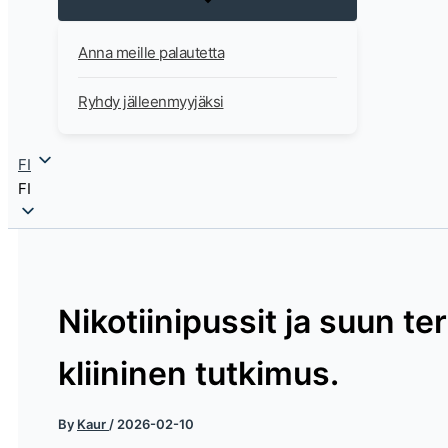
Anna meille palautetta
Ryhdy jälleenmyyjäksi
FI
FI
Nikotiinipussit ja suun te
kliininen tutkimus.
By
Kaur
/
2026-02-10