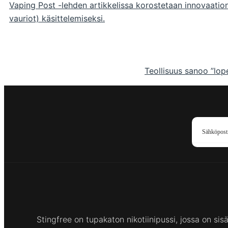
Vaping Post -lehden artikkelissa korostetaan innovaati
vauriot) käsittelemiseksi.
Teollisuus sanoo ”lope
Stingfree on tupakaton nikotiinipussi, jossa on si