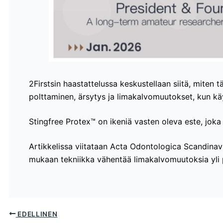
2Firstsin haastattelussa keskustellaan siitä, miten 
polttaminen, ärsytys ja limakalvomuutokset, kun kä
Stingfree Protex™ on ikeniä vasten oleva este, joka 
Artikkelissa viitataan Acta Odontologica Scandinavic
mukaan tekniikka vähentää limakalvomuutoksia yli 
EDELLINEN