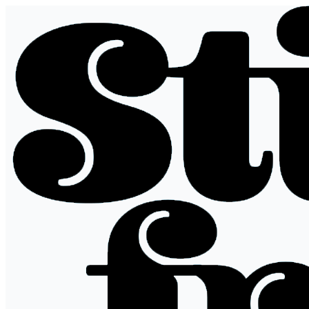
Siirry
sisältöön