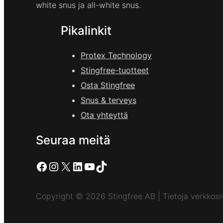
white snus ja all-white snus.
Pikalinkit
Protex Technology
Stingfree-tuotteet
Osta Stingfree
Snus & terveys
Ota yhteyttä
Seuraa meitä
Facebook
Instagram
X
LinkedIn
YouTube
TikTok
Copyright © 2026 Stingfree AB | Tietoja verkkosiv