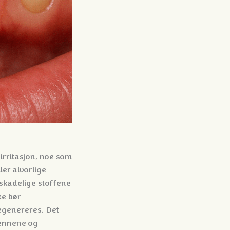
irritasjon, noe som
ler alvorlige
skadelige stoffene
ke bør
regenereres. Det
tennene og