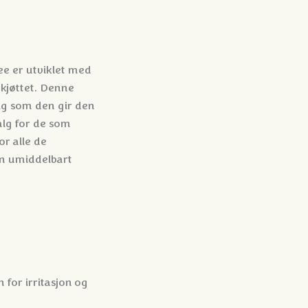
ee er utviklet med
kjøttet. Denne
dig som den gir den
alg for de som
or alle de
en umiddelbart
for irritasjon og