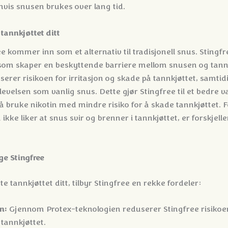
t hvis snusen brukes over lang tid.
 tannkjøttet ditt
e kommer inn som et alternativ til tradisjonell snus. Stingfr
 som skaper en beskyttende barriere mellom snusen og tann
erer risikoen for irritasjon og skade på tannkjøttet, samti
velsen som vanlig snus. Dette gjør Stingfree til et bedre v
å bruke nikotin med mindre risiko for å skade tannkjøttet. F
kke liker at snus svir og brenner i tannkjøttet, er forskjell
ge Stingfree
ytte tannkjøttet ditt, tilbyr Stingfree en rekke fordeler:
n:
Gjennom Protex-teknologien reduserer Stingfree risikoen 
tannkjøttet.