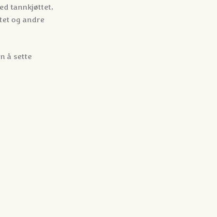
ed tannkjøttet,
tet og andre
n å sette