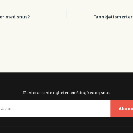
ler med snus?
Få interessante nyheter om Stingfree og snus.
Abonn