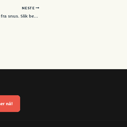
NESTE
Tannkjøttsmerter fra snus. Slik beskytter du tannkjøttet ditt
er nå!