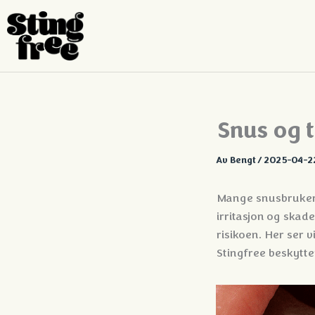
Hopp
til
innhold
Snus og 
Av
Bengt
/
2025-04-2
Mange snusbrukere 
irritasjon og skad
risikoen. Her ser 
Stingfree beskytter