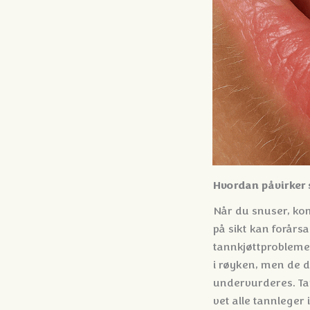
Hvordan påvirker s
Når du snuser, kom
på sikt kan forårsa
tannkjøttproblemer
i røyken, men de d
undervurderes. Tan
vet alle tannleger