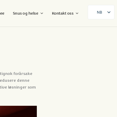
NB
ree
Snus og helse
Kontakt oss
SE
EN
DE
FR
ES
FI
DA
tignok forårsake
 redusere denne
AR
tive løsninger som
ZH