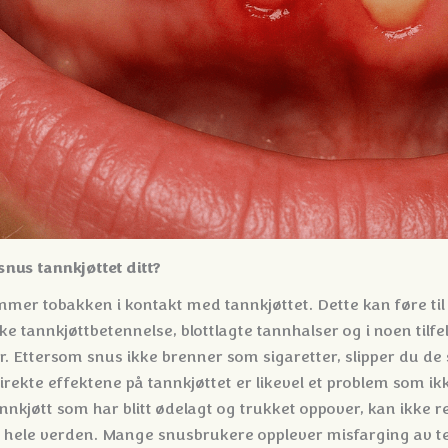
nus tannkjøttet ditt?
mer tobakken i kontakt med tannkjøttet. Dette kan føre til 
ke tannkjøttbetennelse, blottlagte tannhalser og i noen tilfel
. Ettersom snus ikke brenner som sigaretter, slipper du de 
irekte effektene på tannkjøttet er likevel et problem som ik
nkjøtt som har blitt ødelagt og trukket oppover, kan ikke 
 i hele verden. Mange snusbrukere opplever misfarging av 