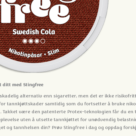
t ditt med Stingfree
kadelig alternativ enn sigaretter, men det er ikke risikofrit
for tannkjøttskader samtidig som du fortsetter å bruke niko
. Takket være den patenterte Protex-teknologien får du en
levelse uten å utsette tannkjøttet for unødvendig belastnin
et og tannhelsen din? Prøv Stingfree i dag og oppdag forskj