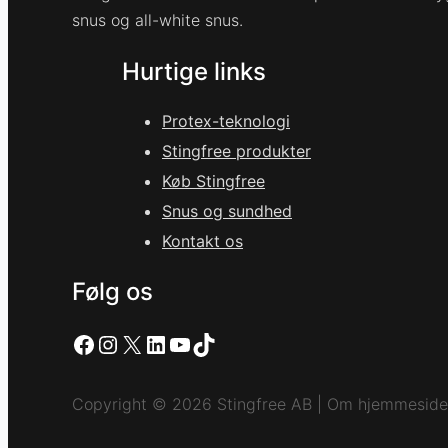
snus og all-white snus.
Hurtige links
Protex-teknologi
Stingfree produkter
Køb Stingfree
Snus og sundhed
Kontakt os
Følg os
Facebook
Instagram
X
LinkedIn
YouTube
TikTok
Copyright © 2026 Stingfree AB | Om hjemmeside