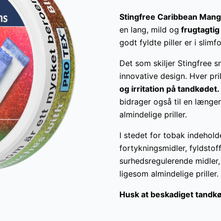
Stingfree Caribbean Man
en lang, mild og
frugtagtig
godt fyldte piller er i sli
Det som skiljer Stingfree s
innovative design. Hver pri
og irritation på tandkødet
bidrager også til en læng
almindelige priller.
I stedet for tobak indehol
fortykningsmidler, fyldstoffe
surhedsregulerende midler, 
ligesom almindelige priller.
Husk at beskadiget tandkø