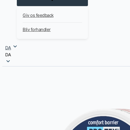
Giv os feedback
Bliv forhandler
DA
DA