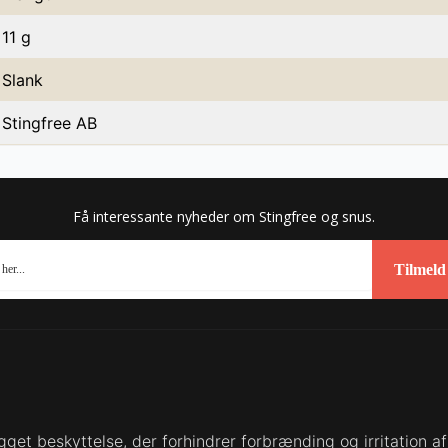
11 g
Slank
Stingfree AB
Få interessante nyheder om Stingfree og snus.
Tilmeld
gget beskyttelse, der forhindrer forbrænding og irritation a