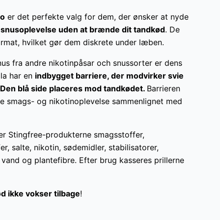
go
er det perfekte valg for dem, der ønsker at nyde
 snusoplevelse uden at brænde dit tandkød
. De
mformat, hvilket gør dem diskrete under læben.
nus fra andre nikotinpåsar och snussorter er dens
lla har en
indbygget barriere, der modvirker svie
. Den blå side placeres mod tandkødet.
Barrieren
ere smags- og nikotinoplevelse sammenlignet med
der Stingfree-produkterne smagsstoffer,
r, salte, nikotin, sødemidler, stabilisatorer,
vand og plantefibre. Efter brug kasseres prillerne
d ikke vokser tilbage
!