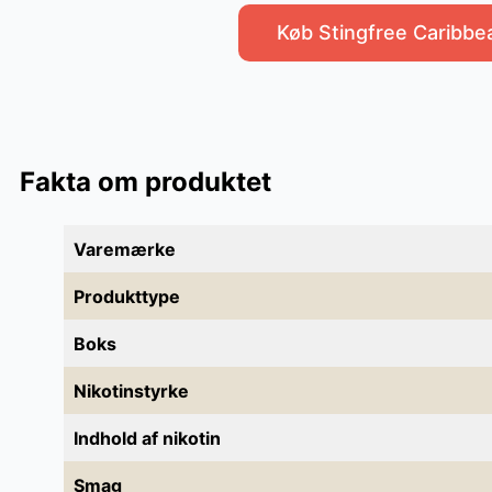
Køb Stingfree Caribb
Fakta om produktet
Varemærke
Produkttype
Boks
Nikotinstyrke
Indhold af nikotin
Smag