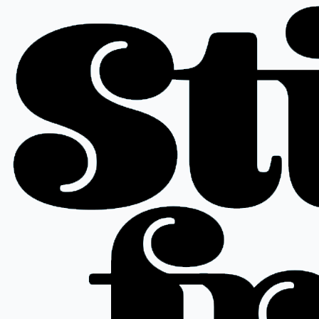
Spring
til
indhold