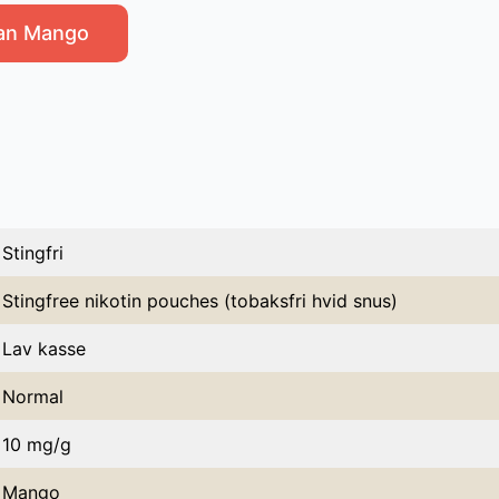
ean Mango
Stingfri
Stingfree nikotin pouches (tobaksfri hvid snus)
Lav kasse
Normal
10 mg/g
Mango