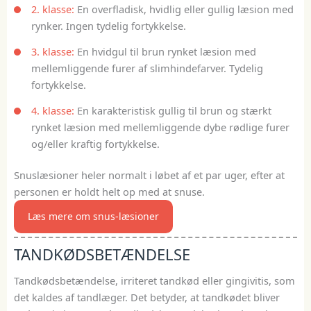
2. klasse:
En overfladisk, hvidlig eller gullig læsion med
rynker. Ingen tydelig fortykkelse.
3. klasse:
En hvidgul til brun rynket læsion med
mellemliggende furer af slimhindefarver. Tydelig
fortykkelse.
4. klasse:
En karakteristisk gullig til brun og stærkt
rynket læsion med mellemliggende dybe rødlige furer
og/eller kraftig fortykkelse.
Snuslæsioner heler normalt i løbet af et par uger, efter at
personen er holdt helt op med at snuse.
Læs mere om snus-læsioner
TANDKØDSBETÆNDELSE
Tandkødsbetændelse, irriteret tandkød eller gingivitis, som
det kaldes af tandlæger. Det betyder, at tandkødet bliver