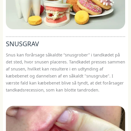
SNUSGRAV
Snus kan forårsage såkaldte “snusgrober” i tandkødet på
det sted, hvor snusen placeres. Tandkødet presses sammen
af snusen, hvilket kan resultere i en udtynding af
kæbebenet og dannelsen af en såkaldt "snusgrube". I
værste fald kan kæbebenet blive så tyndt, at det forårsager
tandkødsrecession, som kan blotte tandroden.