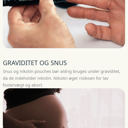
GRAVIDITET OG SNUS
Snus og nikotin pouches bør aldrig bruges under graviditet,
da de indeholder nikotin. Nikotin øger risikoen for lav
fostervægt og abort.