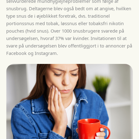
selvvurderede mundhygiejneproblemer som følge af
snusbrug. Deltagerne blev også bedt om at angive, hvilken
type snus de i øjeblikket foretrak, dvs. traditionel
portionssnus med tobak, løssnus eller tobaksfri nikotin
pouches (hvid snus). Over 1000 snusbrugere svarede på
undersøgelsen, hvoraf 37% var kvinder. Invitationen til at
svare på undersøgelsen blev offentliggjort i to annoncer på
Facebook og Instagram.