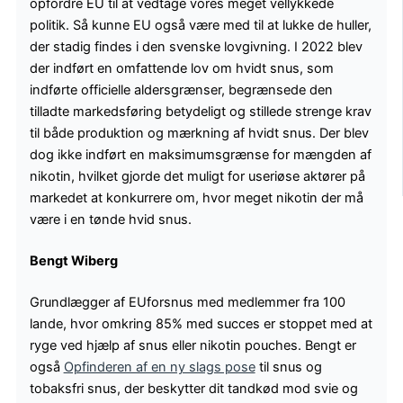
opfordre EU til at vedtage vores meget vellykkede
politik. Så kunne EU også være med til at lukke de huller,
der stadig findes i den svenske lovgivning. I 2022 blev
der indført en omfattende lov om hvidt snus, som
indførte officielle aldersgrænser, begrænsede den
tilladte markedsføring betydeligt og stillede strenge krav
til både produktion og mærkning af hvidt snus. Der blev
dog ikke indført en maksimumsgrænse for mængden af
nikotin, hvilket gjorde det muligt for useriøse aktører på
markedet at konkurrere om, hvor meget nikotin der må
være i en tønde hvid snus.
Bengt Wiberg
Grundlægger af EUforsnus med medlemmer fra 100
lande, hvor omkring 85% med succes er stoppet med at
ryge ved hjælp af snus eller nikotin pouches. Bengt er
også
Opfinderen af en ny slags pose
til snus og
tobaksfri snus, der beskytter dit tandkød mod svie og