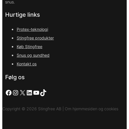
snus.
Hurtige links
Protex-teknologi
Stingfree produkter
Køb Stingfree
Snus og sundhed
Kontakt os
Følg os
Facebook
Instagram
X
LinkedIn
YouTube
TikTok
Copyright © 2026 Stingfree AB | Om hjemmesiden og cookies