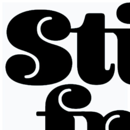
Spring
til
indhold