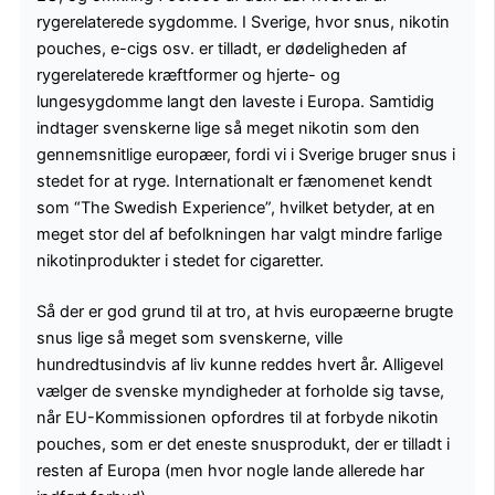
rygerelaterede sygdomme. I Sverige, hvor snus, nikotin
pouches, e-cigs osv. er tilladt, er dødeligheden af
rygerelaterede kræftformer og hjerte- og
lungesygdomme langt den laveste i Europa. Samtidig
indtager svenskerne lige så meget nikotin som den
gennemsnitlige europæer, fordi vi i Sverige bruger snus i
stedet for at ryge. Internationalt er fænomenet kendt
som “The Swedish Experience”, hvilket betyder, at en
meget stor del af befolkningen har valgt mindre farlige
nikotinprodukter i stedet for cigaretter.
Så der er god grund til at tro, at hvis europæerne brugte
snus lige så meget som svenskerne, ville
hundredtusindvis af liv kunne reddes hvert år. Alligevel
vælger de svenske myndigheder at forholde sig tavse,
når EU-Kommissionen opfordres til at forbyde nikotin
pouches, som er det eneste snusprodukt, der er tilladt i
resten af Europa (men hvor nogle lande allerede har