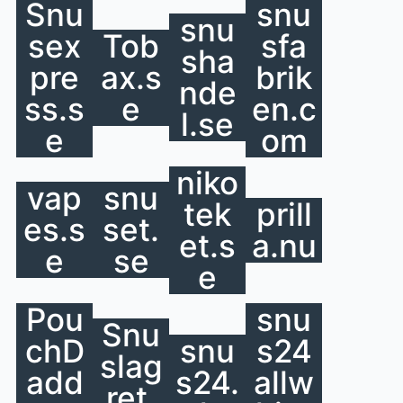
Snu
snu
snu
sex
Tob
sfa
sha
pre
ax.s
brik
nde
ss.s
e
en.c
l.se
e
om
niko
vap
snu
tek
prill
es.s
set.
et.s
a.nu
e
se
e
Pou
snu
Snu
chD
snu
s24
slag
add
s24.
allw
ret.