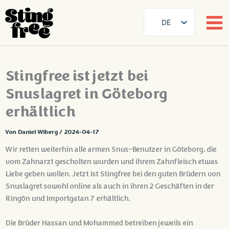
DE
SE
EN
Zum
Stingfree ist jetzt bei
FR
Inhalt
springen
Snuslagret in Göteborg
ES
FI
erhältlich
DA
Von
Daniel Wiberg
/
2024-04-17
NB
Wir retten weiterhin alle armen Snus-Benutzer in Göteborg, die
AR
vom Zahnarzt gescholten wurden und ihrem Zahnfleisch etwas
ZH
Liebe geben wollen. Jetzt ist Stingfree bei den guten Brüdern von
Snuslagret sowohl online als auch in ihren 2 Geschäften in der
Ringön und Importgatan 7 erhältlich.
Die Brüder Hassan und Mohammed betreiben jeweils ein