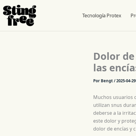
Tecnología Protex
Pr
Ir
al
contenido
Dolor de
las encía
Por
Bengt
/
2025-04-29
Muchos usuarios d
utilizan snus dur
deberse a la irrit
este dolor y prote
dolor de encías y 