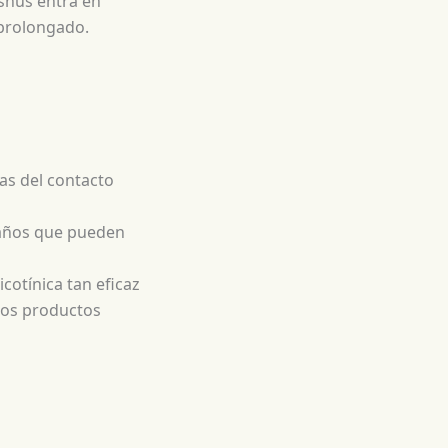
snus entra en
 prolongado.
ías del contacto
 daños que pueden
cotínica tan eficaz
 los productos