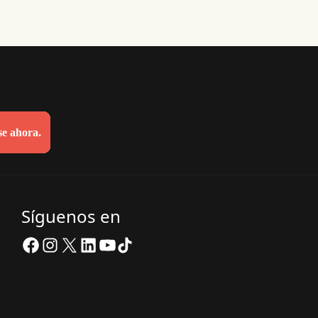
se ahora.
Síguenos en
Facebook
Instagram
X
LinkedIn
YouTube
TikTok