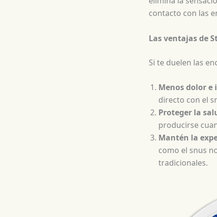
elimina la sensac
contacto con las e
Las ventajas de S
Si te duelen las en
Menos dolor e i
directo con el s
Proteger la sal
producirse cuand
Mantén la expe
como el snus no
tradicionales.