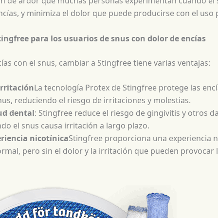
ión de ardor que muchas personas experimentan cuando el 
ncías, y minimiza el dolor que puede producirse con el uso
tingfree para los usuarios de snus con dolor de encías
cías con el snus, cambiar a Stingfree tiene varias ventajas:
rritación
La tecnología Protex de Stingfree protege las enc
nus, reduciendo el riesgo de irritaciones y molestias.
ud dental
: Stingfree reduce el riesgo de gingivitis y otros
o el snus causa irritación a largo plazo.
riencia nicotínica
Stingfree proporciona una experiencia ni
rmal, pero sin el dolor y la irritación que pueden provocar