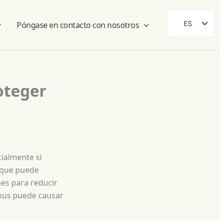
ES
Póngase en contacto con nosotros
SE
EN
DE
oteger
FR
FI
DA
NB
AR
ialmente si
 que puede
ZH
nes para reducir
 snus puede causar