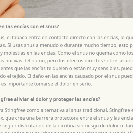
n las encías con el snus?
us, el tabaco entra en contacto directo con las encías, lo 
stias. Si usas snus a menudo o durante mucho tiempo, esto
 y molestias en las encías. Como el snus no quema como los 
ias nocivas del humo, pero los efectos directos sobre las en
ientes que las encías te duelen o están muy sensibles, pued
o el tejido. El daño en las encías causado por el snus puede 
e es importante tomarse el dolor en serio.
free aliviar el dolor y proteger las encías?
a Stingfree como alternativa al snus tradicional. Stingfree
x, que crea una barrera protectora entre el snus y las encía
e seguir disfrutando de la nicotina sin riesgo de dolor o da