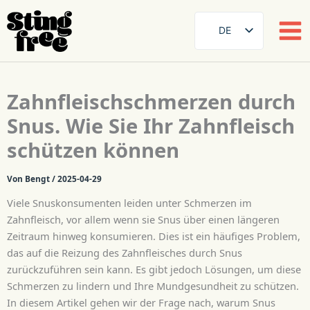
DE
SE
EN
Zum
Zahnfleischschmerzen durch
Inhalt
FR
springen
Snus. Wie Sie Ihr Zahnfleisch
ES
schützen können
FI
DA
Von
Bengt
/
2025-04-29
NB
Viele Snuskonsumenten leiden unter Schmerzen im
AR
Zahnfleisch, vor allem wenn sie Snus über einen längeren
Zeitraum hinweg konsumieren. Dies ist ein häufiges Problem,
ZH
das auf die Reizung des Zahnfleisches durch Snus
zurückzuführen sein kann. Es gibt jedoch Lösungen, um diese
Schmerzen zu lindern und Ihre Mundgesundheit zu schützen.
In diesem Artikel gehen wir der Frage nach, warum Snus