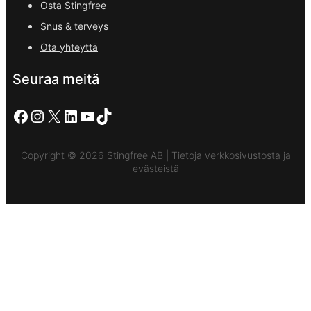
Osta Stingfree
Snus & terveys
Ota yhteyttä
Seuraa meitä
Facebook
Instagram
X
LinkedIn
YouTube
TikTok
Copyright © 2026 Stingfree AB | Tietoja verkkosivustosta ja
evästeistä