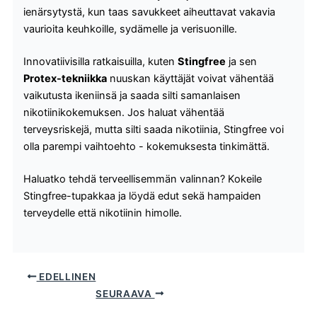
ienärsytystä, kun taas savukkeet aiheuttavat vakavia
vaurioita keuhkoille, sydämelle ja verisuonille.
Innovatiivisilla ratkaisuilla, kuten
Stingfree
ja sen
Protex-tekniikka
nuuskan käyttäjät voivat vähentää
vaikutusta ikeniinsä ja saada silti samanlaisen
nikotiinikokemuksen. Jos haluat vähentää
terveysriskejä, mutta silti saada nikotiinia, Stingfree voi
olla parempi vaihtoehto - kokemuksesta tinkimättä.
Haluatko tehdä terveellisemmän valinnan? Kokeile
Stingfree-tupakkaa ja löydä edut sekä hampaiden
terveydelle että nikotiinin himolle.
EDELLINEN
SEURAAVA