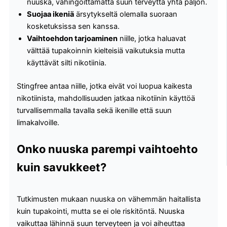
nuuska, vahingoittamatta suun terveyttä yhtä paljon.
Suojaa ikeniä
ärsytykseltä olemalla suoraan
kosketuksissa sen kanssa.
Vaihtoehdon tarjoaminen
niille, jotka haluavat
välttää tupakoinnin kielteisiä vaikutuksia mutta
käyttävät silti nikotiinia.
Stingfree antaa niille, jotka eivät voi luopua kaikesta
nikotiinista, mahdollisuuden jatkaa nikotiinin käyttöä
turvallisemmalla tavalla sekä ikenille että suun
limakalvoille.
Onko nuuska parempi vaihtoehto
kuin savukkeet?
Tutkimusten mukaan nuuska on vähemmän haitallista
kuin tupakointi, mutta se ei ole riskitöntä. Nuuska
vaikuttaa lähinnä suun terveyteen ja voi aiheuttaa