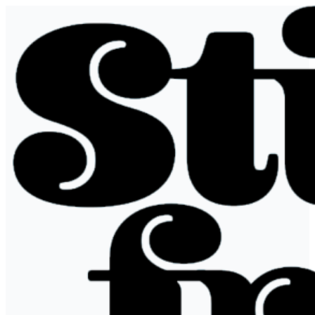
Siirry
sisältöön