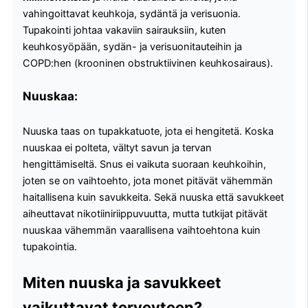
vahingoittavat keuhkoja, sydäntä ja verisuonia.
Tupakointi johtaa vakaviin sairauksiin, kuten
keuhkosyöpään, sydän- ja verisuonitauteihin ja
COPD:hen (krooninen obstruktiivinen keuhkosairaus).
Nuuskaa:
Nuuska taas on tupakkatuote, jota ei hengitetä. Koska
nuuskaa ei polteta, vältyt savun ja tervan
hengittämiseltä. Snus ei vaikuta suoraan keuhkoihin,
joten se on vaihtoehto, jota monet pitävät vähemmän
haitallisena kuin savukkeita. Sekä nuuska että savukkeet
aiheuttavat nikotiiniriippuvuutta, mutta tutkijat pitävät
nuuskaa vähemmän vaarallisena vaihtoehtona kuin
tupakointia.
Miten nuuska ja savukkeet
vaikuttavat terveyteen?