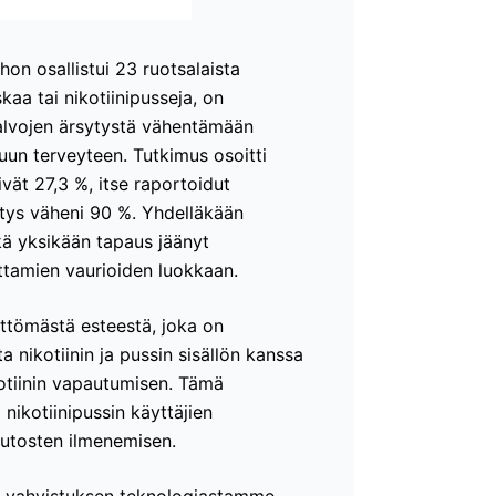
hon osallistui 23 ruotsalaista
aa tai nikotiinipusseja, on
alvojen ärsytystä vähentämään
suun terveyteen. Tutkimus osoitti
vät 27,3 %, itse raportoidut
ytys väheni 90 %. Yhdelläkään
ikä yksikään tapaus jäänyt
tamien vaurioiden luokkaan.
tömästä esteestä, joka on
 nikotiinin ja pussin sisällön kanssa
kotiinin vapautumisen. Tämä
nikotiinipussin käyttäjien
uutosten ilmenemisen.