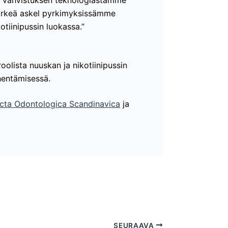
en vahvistuksen teknologiastamme
ärkeä askel pyrkimyksissämme
tiinipussin luokassa.”
olista nuuskan ja nikotiinipussin
hentämisessä.
cta Odontologica Scandinavica
ja
SEURAAVA