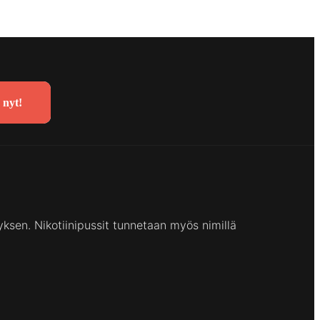
 nyt!
yksen. Nikotiinipussit tunnetaan myös nimillä