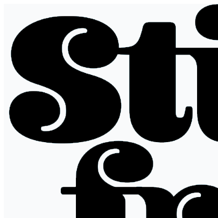
Siirry
sisältöön