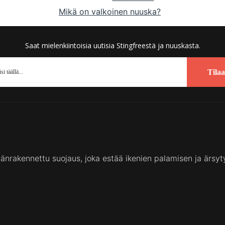
Mikä on valkoinen nuuska?
Saat mielenkiintoisia uutisia Stingfreestä ja nuuskasta.
Tilaa
säänrakennettu suojaus, joka estää ikenien palamisen ja ärsyt