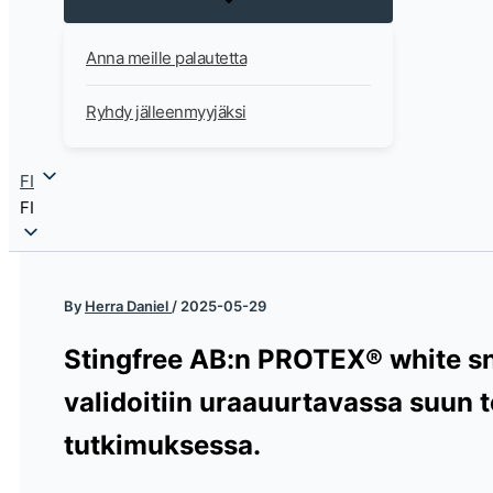
Anna meille palautetta
Ryhdy jälleenmyyjäksi
FI
FI
By
Herra Daniel
/
2025-05-29
Stingfree AB:n PROTEX® white sn
validoitiin uraauurtavassa suun 
tutkimuksessa.