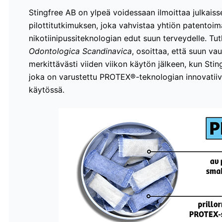
Stingfree AB on ylpeä voidessaan ilmoittaa julkaiss
pilottitutkimuksen, joka vahvistaa yhtiön patento
nikotiinipussiteknologian edut suun terveydelle. Tut
Odontologica Scandinavica
, osoittaa, että suun va
merkittävästi viiden viikon käytön jälkeen, kun Sting
joka on varustettu PROTEX®-teknologian innovatiivise
käytössä.