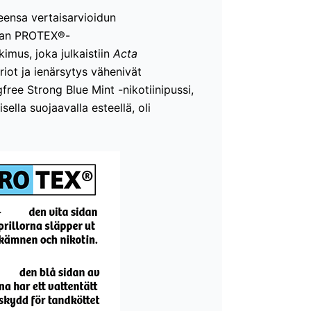
eensa vertaisarvioidun
iman PROTEX®-
kimus, joka julkaistiin
Acta
uriot ja ienärsytys vähenivät
free Strong Blue Mint -nikotiinipussi,
lla suojaavalla esteellä, oli