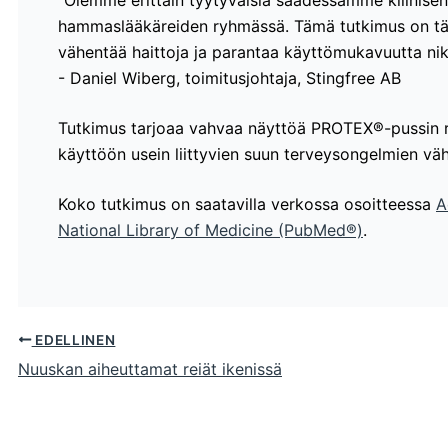
”Olemme erittäin tyytyväisiä saadessamme kliinis
hammaslääkäreiden ryhmässä. Tämä tutkimus on t
vähentää haittoja ja parantaa käyttömukavuutta niko
- Daniel Wiberg, toimitusjohtaja, Stingfree AB
Tutkimus tarjoaa vahvaa näyttöä PROTEX®-pussin ro
käyttöön usein liittyvien suun terveysongelmien vä
Koko tutkimus on saatavilla verkossa osoitteessa
A
National Library of Medicine (PubMed®)
.
EDELLINEN
Nuuskan aiheuttamat reiät ikenissä