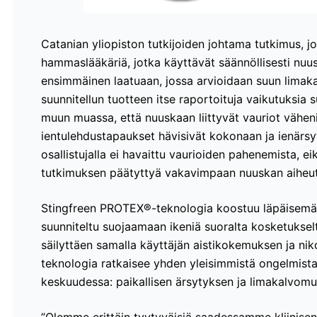
Catanian yliopiston tutkijoiden johtama tutkimus, jo
hammaslääkäriä, jotka käyttävät säännöllisesti nuusk
ensimmäinen laatuaan, jossa arvioidaan suun limak
suunnitellun tuotteen itse raportoituja vaikutuksia 
muun muassa, että nuuskaan liittyvät vauriot väheni
ientulehdustapaukset hävisivät kokonaan ja ienärs
osallistujalla ei havaittu vaurioiden pahenemista, e
tutkimuksen päätyttyä vakavimpaan nuuskan aiheut
Stingfreen PROTEX®-teknologia koostuu läpäisemät
suunniteltu suojaamaan ikeniä suoralta kosketukselta
säilyttäen samalla käyttäjän aistikokemuksen ja ni
teknologia ratkaisee yhden yleisimmistä ongelmista 
keskuudessa: paikallisen ärsytyksen ja limakalvom