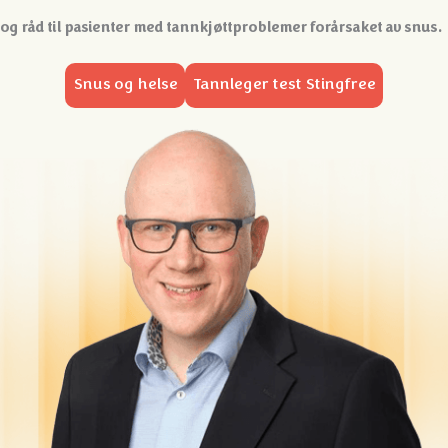
og råd til pasienter med tannkjøttproblemer forårsaket av snus.
Snus og helse
Tannleger test Stingfree