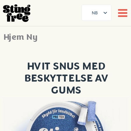
NB
SE
EN
Hjem Ny
Hopp
DE
til
innhold
FR
ES
HVIT SNUS MED
FI
BESKYTTELSE AV
DA
GUMS
AR
ZH