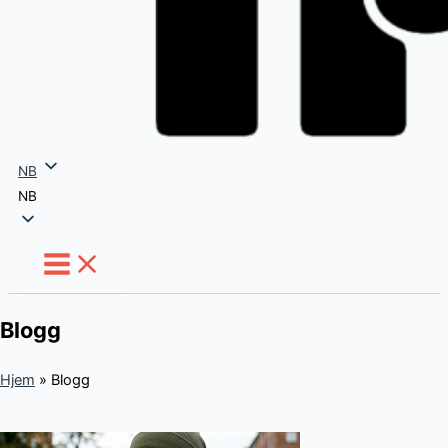
NB
NB
Blogg
Hjem
»
Blogg