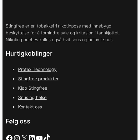
Stingfree er en tobakksfri nikotinpose med innebygd
beskyttelse for å forhindre svie og irritasjon i tannkjøttet.
Nikotin pouches kalles også hvit snus og helhvit snus.
Hurtigkoblinger
Protex Technology
Stingfree produkter
Kjøp Stingfree
Snus og helse
Kontakt oss
Følg oss
Facebook
Instagram
X
LinkedIn
YouTube
TikTok