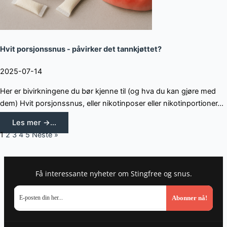
Hvit porsjonssnus - påvirker det tannkjøttet?
2025-07-14
Her er bivirkningene du bør kjenne til (og hva du kan gjøre med
dem) Hvit porsjonssnus, eller nikotinposer eller nikotinportioner...
Les mer →...
1
2
3
4
5
Neste »
Få interessante nyheter om Stingfree og snus.
Abonner nå!