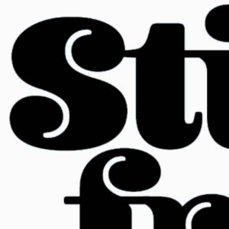
Hopp
til
innhold