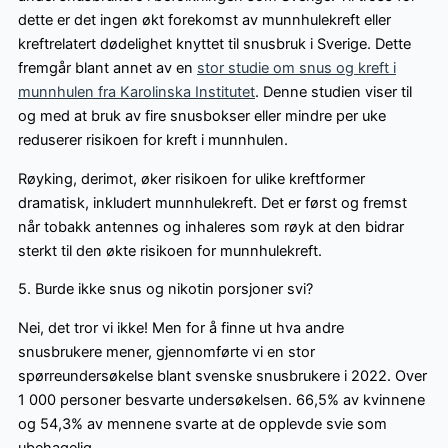
dette er det ingen økt forekomst av munnhulekreft eller
kreftrelatert dødelighet knyttet til snusbruk i Sverige. Dette
fremgår blant annet av en
stor studie om snus og kreft i
munnhulen fra Karolinska Institutet
. Denne studien viser til
og med at bruk av fire snusbokser eller mindre per uke
reduserer risikoen for kreft i munnhulen.
Røyking, derimot, øker risikoen for ulike kreftformer
dramatisk, inkludert munnhulekreft. Det er først og fremst
når tobakk antennes og inhaleres som røyk at den bidrar
sterkt til den økte risikoen for munnhulekreft.
5. Burde ikke snus og nikotin porsjoner svi?
Nei, det tror vi ikke! Men for å finne ut hva andre
snusbrukere mener, gjennomførte vi en stor
spørreundersøkelse blant svenske snusbrukere i 2022. Over
1 000 personer besvarte undersøkelsen. 66,5% av kvinnene
og 54,3% av mennene svarte at de opplevde svie som
ubehagelig.