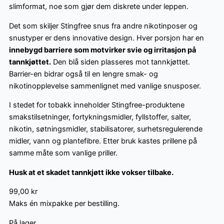
slimformat, noe som gjør dem diskrete under leppen.
Det som skiljer Stingfree snus fra andre nikotinposer og
snustyper er dens innovative design. Hver porsjon har en
innebygd barriere som motvirker svie og irritasjon på
tannkjøttet.
Den blå siden plasseres mot tannkjøttet.
Barrier-en bidrar også til en lengre smak- og
nikotinopplevelse sammenlignet med vanlige snusposer.
I stedet for tobakk inneholder Stingfree-produktene
smakstilsetninger, fortykningsmidler, fyllstoffer, salter,
nikotin, søtningsmidler, stabilisatorer, surhetsregulerende
midler, vann og plantefibre. Etter bruk kastes prillene på
samme måte som vanlige priller.
Husk at et skadet tannkjøtt ikke vokser tilbake.
99,00
kr
Maks én mixpakke per bestilling.
På lager