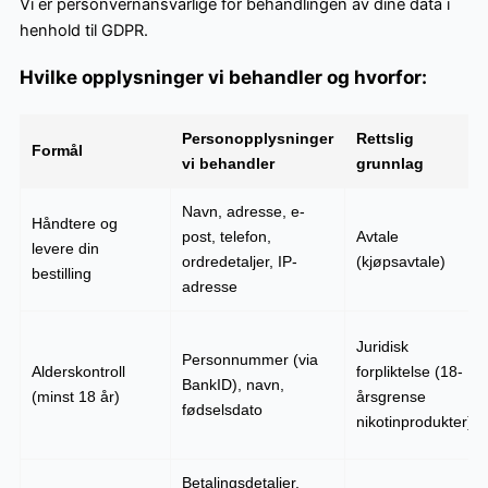
Vi er personvernansvarlige for behandlingen av dine data i
henhold til GDPR.
Hvilke opplysninger vi behandler og hvorfor:
Personopplysninger
Rettslig
Formål
vi behandler
grunnlag
Navn, adresse, e-
Håndtere og
post, telefon,
Avtale
levere din
ordredetaljer, IP-
(kjøpsavtale)
bestilling
adresse
Juridisk
Personnummer (via
Alderskontroll
forpliktelse (18-
BankID), navn,
(minst 18 år)
årsgrense
fødselsdato
nikotinprodukter)
Betalingsdetaljer,