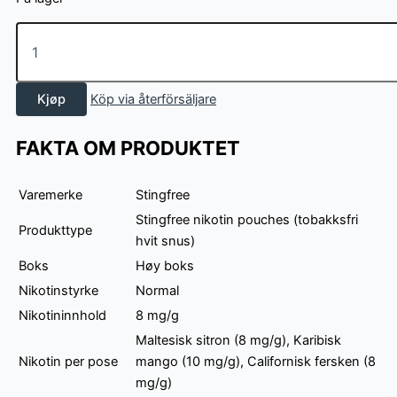
Stingfree
Mix
3
pack
Kjøp
Köp via återförsäljare
-
Fruit
antall
FAKTA OM PRODUKTET
Varemerke
Stingfree
Stingfree nikotin pouches (tobakksfri
Produkttype
hvit snus)
Boks
Høy boks
Nikotinstyrke
Normal
Nikotininnhold
8 mg/g
Maltesisk sitron (8 mg/g), Karibisk
Nikotin per pose
mango (10 mg/g), Californisk fersken (8
mg/g)