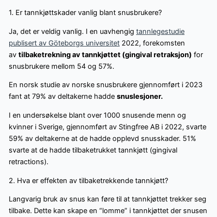
1. Er tannkjøttskader vanlig blant snusbrukere?
Ja, det er veldig vanlig. I en uavhengig
tannlegestudie
publisert av Göteborgs universitet
2022, forekomsten
av
tilbaketrekning av tannkjøttet (gingival retraksjon)
for
snusbrukere mellom 54 og 57%.
En norsk studie av norske snusbrukere gjennomført i 2023
fant at 79% av deltakerne hadde
snuslesjoner.
I en undersøkelse blant over 1000 snusende menn og
kvinner i Sverige, gjennomført av Stingfree AB i 2022, svarte
59% av deltakerne at de hadde opplevd snusskader. 51%
svarte at de hadde tilbaketrukket tannkjøtt (gingival
retractions).
2. Hva er effekten av tilbaketrekkende tannkjøtt?
Langvarig bruk av snus kan føre til at tannkjøttet trekker seg
tilbake. Dette kan skape en “lomme” i tannkjøttet der snusen