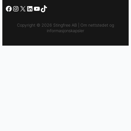
Facebook
Instagram
X
LinkedIn
YouTube
TikTok
Copyright © 2026 Stingfree AB | Om nettstedet og
informasjonskapsler