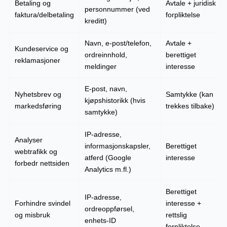
Betaling og
Avtale + juridisk
personnummer (ved
faktura/delbetaling
forpliktelse
kreditt)
Navn, e-post/telefon,
Avtale +
Kundeservice og
ordreinnhold,
berettiget
reklamasjoner
meldinger
interesse
E-post, navn,
Nyhetsbrev og
Samtykke (kan
kjøpshistorikk (hvis
markedsføring
trekkes tilbake)
samtykke)
IP-adresse,
Analyser
informasjonskapsler,
Berettiget
webtrafikk og
atferd (Google
interesse
forbedr nettsiden
Analytics m.fl.)
Berettiget
IP-adresse,
Forhindre svindel
interesse +
ordreoppførsel,
og misbruk
rettslig
enhets-ID
forpliktelse