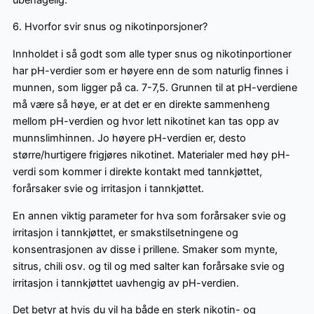
6. Hvorfor svir snus og nikotinporsjoner?
Innholdet i så godt som alle typer snus og nikotinportioner
har pH-verdier som er høyere enn de som naturlig finnes i
munnen, som ligger på ca. 7-7,5. Grunnen til at pH-verdiene
må være så høye, er at det er en direkte sammenheng
mellom pH-verdien og hvor lett nikotinet kan tas opp av
munnslimhinnen. Jo høyere pH-verdien er, desto
større/hurtigere frigjøres nikotinet. Materialer med høy pH-
verdi som kommer i direkte kontakt med tannkjøttet,
forårsaker svie og irritasjon i tannkjøttet.
En annen viktig parameter for hva som forårsaker svie og
irritasjon i tannkjøttet, er smakstilsetningene og
konsentrasjonen av disse i prillene. Smaker som mynte,
sitrus, chili osv. og til og med salter kan forårsake svie og
irritasjon i tannkjøttet uavhengig av pH-verdien.
Det betyr at hvis du vil ha både en sterk nikotin- og