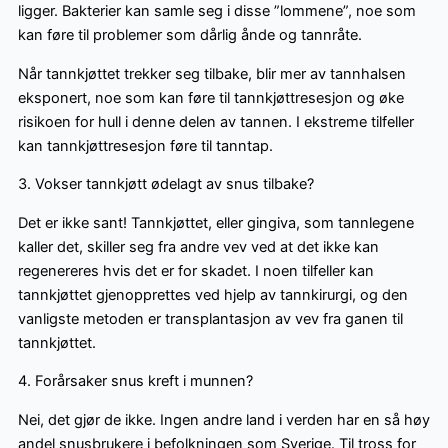
ligger. Bakterier kan samle seg i disse ”lommene”, noe som
kan føre til problemer som dårlig ånde og tannråte.
Når tannkjøttet trekker seg tilbake, blir mer av tannhalsen
eksponert, noe som kan føre til tannkjøttresesjon og øke
risikoen for hull i denne delen av tannen. I ekstreme tilfeller
kan tannkjøttresesjon føre til tanntap.
3. Vokser tannkjøtt ødelagt av snus tilbake?
Det er ikke sant! Tannkjøttet, eller gingiva, som tannlegene
kaller det, skiller seg fra andre vev ved at det ikke kan
regenereres hvis det er for skadet. I noen tilfeller kan
tannkjøttet gjenopprettes ved hjelp av tannkirurgi, og den
vanligste metoden er transplantasjon av vev fra ganen til
tannkjøttet.
4. Forårsaker snus kreft i munnen?
Nei, det gjør de ikke. Ingen andre land i verden har en så høy
andel snusbrukere i befolkningen som Sverige. Til tross for