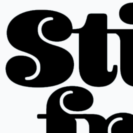
Hopp
til
innhold