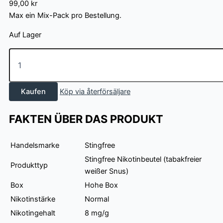
99,00
kr
Max ein Mix-Pack pro Bestellung.
Auf Lager
Stingfree
Mix
3
pack
Kaufen
Köp via återförsäljare
-
Fruit
Menge
FAKTEN ÜBER DAS PRODUKT
Handelsmarke
Stingfree
Stingfree Nikotinbeutel (tabakfreier
Produkttyp
weißer Snus)
Box
Hohe Box
Nikotinstärke
Normal
Nikotingehalt
8 mg/g