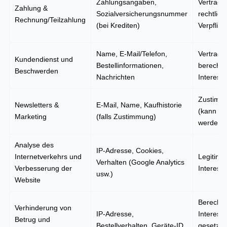
Zahlungsangaben,
Vertrag 
Zahlung &
Sozialversicherungsnummer
rechtlich
Rechnung/Teilzahlung
(bei Krediten)
Verpflich
Name, E-Mail/Telefon,
Vertrag 
Kundendienst und
Bestellinformationen,
berechti
Beschwerden
Nachrichten
Interess
Zustimm
Newsletters &
E-Mail, Name, Kaufhistorie
(kann wi
Marketing
(falls Zustimmung)
werden)
Analyse des
IP-Adresse, Cookies,
Internetverkehrs und
Legitime
Verhalten (Google Analytics
Verbesserung der
Interess
usw.)
Website
Berechti
Verhinderung von
IP-Adresse,
Interess
Betrug und
Bestellverhalten, Geräte-ID
gesetzli