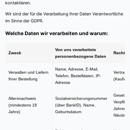
kontaktieren.
Wir sind der für die Verarbeitung Ihrer Daten Verantwortliche
im Sinne der GDPR.
Welche Daten wir verarbeiten und warum:
Von uns verarbeitete
Zweck
Rechtsg
personenbezogene Daten
Name, Adresse, E-Mail,
Verwalten und Liefern
Vertrag
Telefon, Bestelldaten, IP-
Ihrer Bestellung
(Kaufver
Adresse
Gesetzli
Altersnachweis
Sozialversicherungsnummer
Verpflich
(mindestens 18
(über BankID), Name,
Jahresgr
Jahre)
Geburtsdatum
Nikotinp