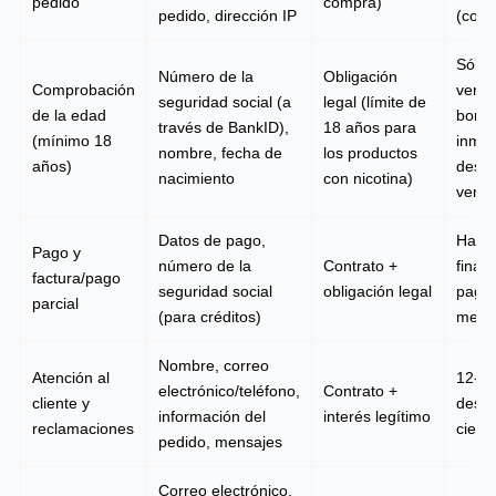
pedido
compra)
pedido, dirección IP
(cont
Sólo 
Número de la
Obligación
Comprobación
verifi
seguridad social (a
legal (límite de
de la edad
borra
través de BankID),
18 años para
(mínimo 18
inme
nombre, fecha de
los productos
años)
despu
nacimiento
con nicotina)
verifi
Datos de pago,
Hasta
Pago y
número de la
Contrato +
finali
factura/pago
seguridad social
obligación legal
pago 
parcial
(para créditos)
mese
Nombre, correo
Atención al
12-3
electrónico/teléfono,
Contrato +
cliente y
despu
información del
interés legítimo
reclamaciones
cierr
pedido, mensajes
Correo electrónico,