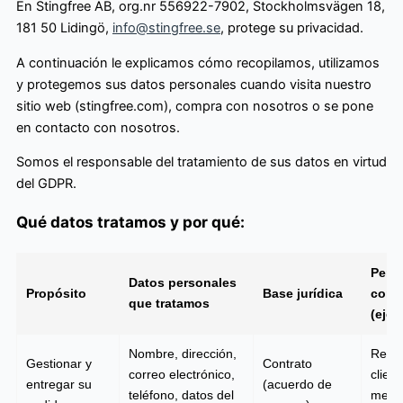
En Stingfree AB, org.nr 556922-7902, Stockholmsvägen 18,
181 50 Lidingö,
info@stingfree.se
, protege su privacidad.
A continuación le explicamos cómo recopilamos, utilizamos
y protegemos sus datos personales cuando visita nuestro
sitio web (stingfree.com), compra con nosotros o se pone
en contacto con nosotros.
Somos el responsable del tratamiento de sus datos en virtud
del GDPR.
Qué datos tratamos y por qué:
Perí
Datos personales
Propósito
Base jurídica
cons
que tratamos
(ejem
Nombre, dirección,
Relac
Gestionar y
Contrato
correo electrónico,
clien
entregar su
(acuerdo de
teléfono, datos del
mese