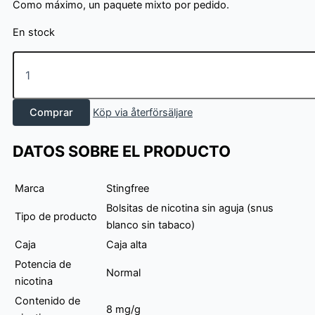
Como máximo, un paquete mixto por pedido.
En stock
Stingfree
Mix
3
pack
Comprar
Köp via återförsäljare
-
Fruit
cantidad
DATOS SOBRE EL PRODUCTO
Marca
Stingfree
Bolsitas de nicotina sin aguja (snus
Tipo de producto
blanco sin tabaco)
Caja
Caja alta
Potencia de
Normal
nicotina
Contenido de
8 mg/g