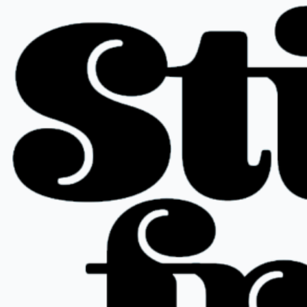
Ir
al
contenido