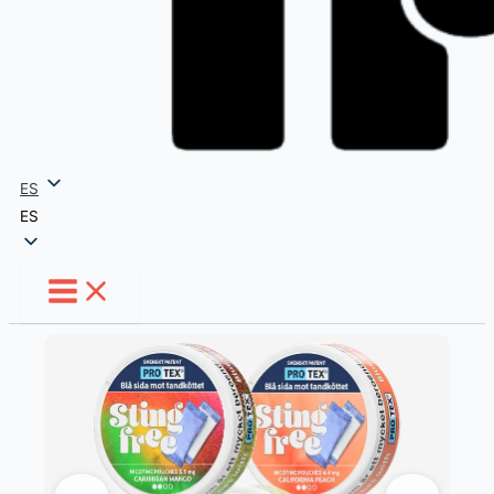
ES
ES