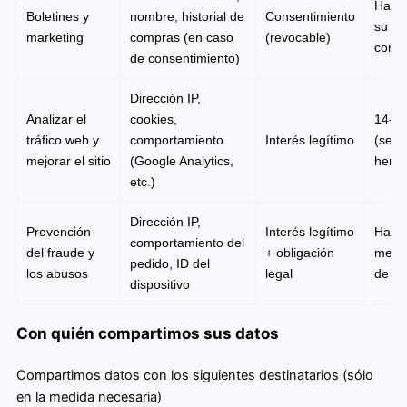
Hasta
Boletines y
nombre, historial de
Consentimiento
su
marketing
compras (en caso
(revocable)
conse
de consentimiento)
Dirección IP,
Analizar el
cookies,
14-2
tráfico web y
comportamiento
Interés legítimo
(segú
mejorar el sitio
(Google Analytics,
herra
etc.)
Dirección IP,
Prevención
Interés legítimo
Hasta
comportamiento del
del fraude y
+ obligación
mese
pedido, ID del
los abusos
legal
de s
dispositivo
Con quién compartimos sus datos
Compartimos datos con los siguientes destinatarios (sólo
en la medida necesaria)