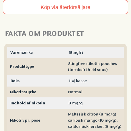
Fruit
Köp via återförsäljare
antal
FAKTA OM PRODUKTET
Varemærke
Stingfri
Stingfree nikotin pouches
Produkttype
(tobaksfri hvid snus)
Boks
Høj kasse
Nikotinstyrke
Normal
Indhold af nikotin
8 mg/g
Maltesisk citron (8 mg/g),
Nikotin pr. pose
caribisk mango (10 mg/g),
californisk fersken (8 mg/g)