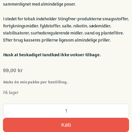
sammenlignet med almindelige poser.
I stedet for tobak indeholder Stingfree-produkterne smagsstoffer,
fortykningsmidler, fyldstoffer, salte, nikotin, sødemidler,
stabilisatorer, surhedsregulerende midler, vand og plantefibre.
Efter brug kasseres prillerne ligesom almindelige priller.
Husk at beskadiget tandkød ikke vokser tilbage.
99,00
kr
Maks én mixpakke per bestilling.
På lager
Stingfree
Mix
3
pack
Køb
-