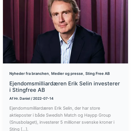
,
,
Nyheder fra branchen
Medier og presse
Sting Free AB
Ejendomsmilliardæren Erik Selin investerer
i Stingfree AB
Af
Hr. Daniel
/
2022-07-14
Ejendomsmilliardæren Erik Selin, der har store
aktieposter i både Swedish Match og Haypp Group
(Snusbolaget), investerer 5 millioner svenske kroner i
Sting [...].