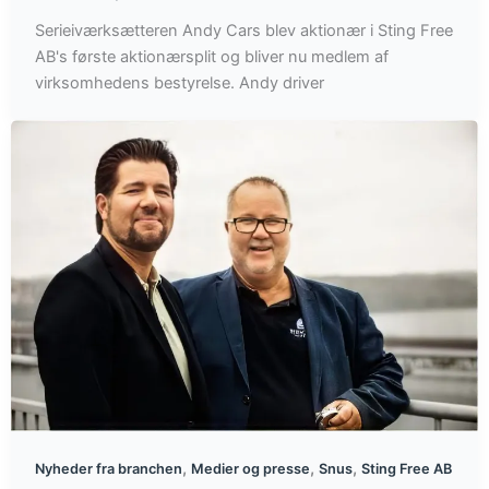
Serieiværksætteren Andy Cars blev aktionær i Sting Free
AB's første aktionærsplit og bliver nu medlem af
virksomhedens bestyrelse. Andy driver
,
,
,
Nyheder fra branchen
Medier og presse
Snus
Sting Free AB