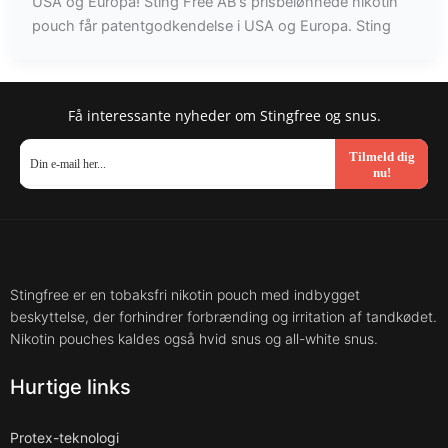
USA og Europa! Sting Free AB's prisbelønnede nikotin
pouch får patentgodkendelse i USA og Europa. Sting
Få interessante nyheder om Stingfree og snus.
Tilmeld dig
nu!
Stingfree er en tobaksfri nikotin pouch med indbygget
beskyttelse, der forhindrer forbrænding og irritation af tandkødet.
Nikotin pouches kaldes også hvid snus og all-white snus.
Hurtige links
Protex-teknologi