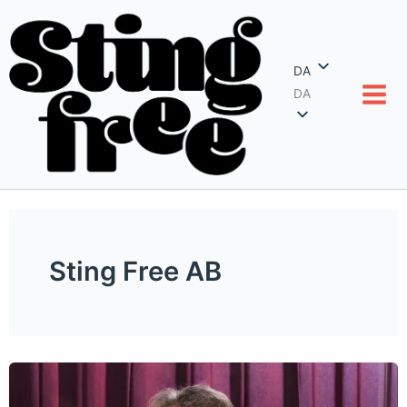
Spring
til
indhold
DA
DA
Sting Free AB