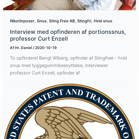
,
,
,
,
Nikotinposer
Snus
Sting Free AB
Stingfri
Hvid snus
Interview med opfinderen af portionssnus,
professor Curt Enzell
Af
Hr. Daniel
/
2020-10-19
To opfindere! Bengt Wiberg, opfinder af Stingfree - hvid
snus med tyggegummibeskyttelse, interviewer
professor Curt Enzell, opfinder af