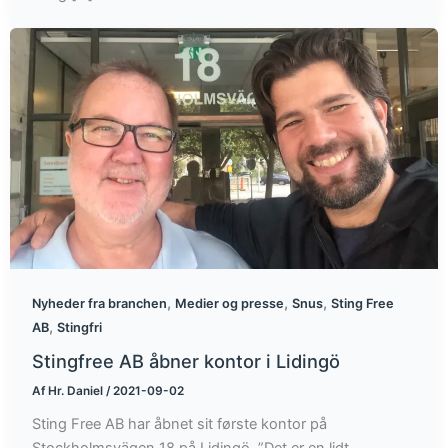
,
,
,
Nyheder fra branchen
Medier og presse
Snus
Sting Free
,
AB
Stingfri
Stingfree AB åbner kontor i Lidingö
Af
Hr. Daniel
/
2021-09-02
Sting Free AB har åbnet sit første kontor på
Stockholmsvägen 18 på Lidingö. ”Det er en lidt