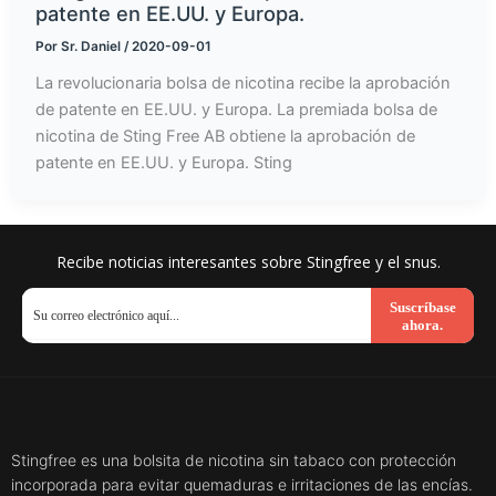
patente en EE.UU. y Europa.
Por
Sr. Daniel
/
2020-09-01
La revolucionaria bolsa de nicotina recibe la aprobación
de patente en EE.UU. y Europa. La premiada bolsa de
nicotina de Sting Free AB obtiene la aprobación de
patente en EE.UU. y Europa. Sting
Recibe noticias interesantes sobre Stingfree y el snus.
Suscríbase
ahora.
Stingfree es una bolsita de nicotina sin tabaco con protección
incorporada para evitar quemaduras e irritaciones de las encías.