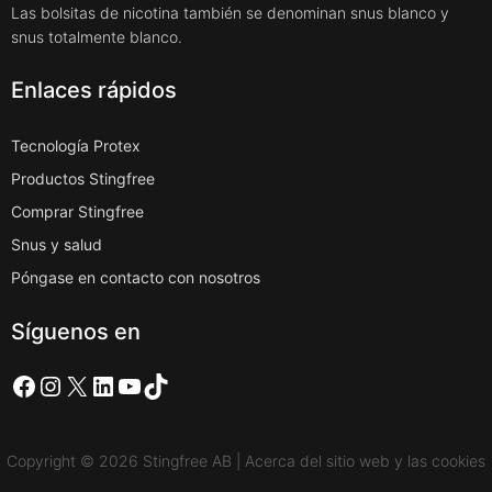
Las bolsitas de nicotina también se denominan snus blanco y
snus totalmente blanco.
Enlaces rápidos
Tecnología Protex
Productos Stingfree
Comprar Stingfree
Snus y salud
Póngase en contacto con nosotros
Síguenos en
Facebook
Instagram
X
LinkedIn
YouTube
TikTok
Copyright © 2026 Stingfree AB | Acerca del sitio web y las cookies