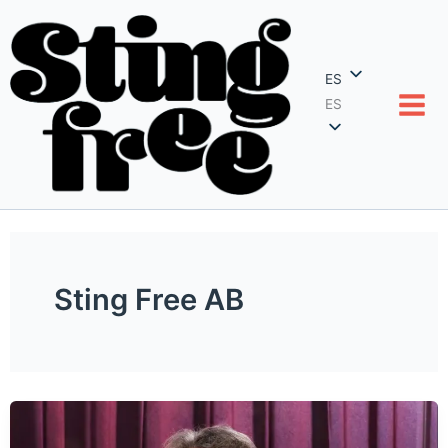
Ir
al
contenido
ES
ES
Sting Free AB