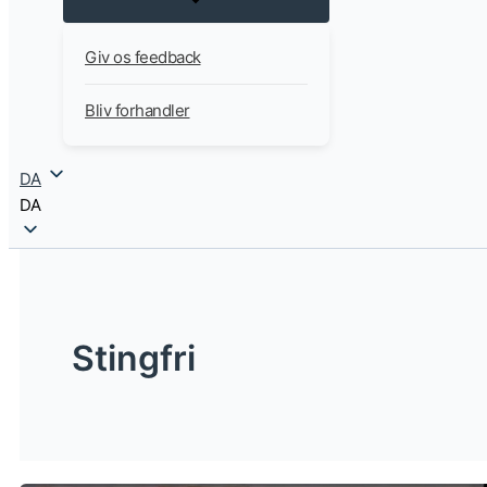
Giv os feedback
Bliv forhandler
DA
DA
Stingfri