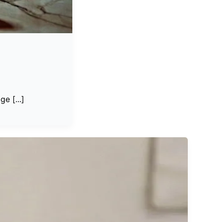
e [...]