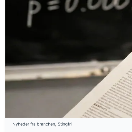
,
Nyheder fra branchen
Stingfri