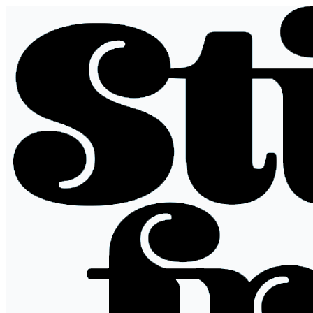
Spring
til
indhold