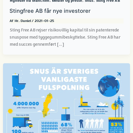
,
,
,
Nyheder fra branchen
Medier og presse
Snus
Sting Free AB
Stingfree AB får nye investorer
Af
Hr. Daniel
/
2021-01-25
Sting Free AB rejser risikovillig kapital til sin patenterede
snuspose med tyggegummibeskyttelse. Sting Free AB har
med succes gennemført [...]